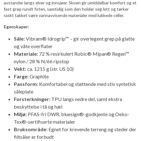
avstander langs elver og innsjøer. Skoen gir umiddelbar komfort og et
fast grep rundt foten, samtidig som den holder seg lett og tørker
raskt takket være vannavvisende materialer med lukkede celler.
Egenskaper:
Såle:
Vibram® Idrogrip™ – gir overlegent grep på glatte
og våte overflater
Materiale:
72 % resirkulert Robic® Mipan® Regen™
nylon / 28 % N/66 ripstop
Vekt:
ca. 1215 g (str. US 10)
Farge:
Graphite
Passform:
Komfortabel og støttende med stiv syntetisk
såleplate
Forsterkninger:
TPU langs nedre del, samt ekstra
beskyttelse i tå og hæl
Miljø:
PFAS-fri DWR, bluesign®-godkjente og Oeko-
Tex®-sertifiserte materialer
Bruksområde:
Egnet for krevende terreng og steder der
filtsåler er forbudt