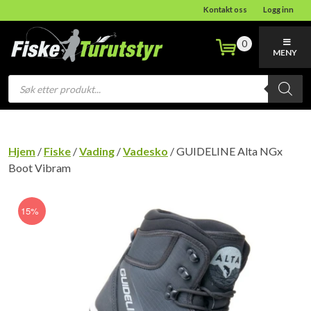
Kontakt oss
Logg inn
0
MENY
Products
search
Hjem
/
Fiske
/
Vading
/
Vadesko
/ GUIDELINE Alta NGx
Boot Vibram
15%