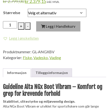
Opprinnelig
Nåværende
kr
2.799,00
kr
2.379,15
inkl. MVA.
pris
pris
var:
er:
Størrelse
kr 2.799,00.
kr 2.379,15.
GUIDELINE
+
-
Legg i Handlekurv
Alta
NGx
Legg i ønskelisten
Boot
Vibram
Produktnummer:
GL-ANGXBV
antall
Kategorier:
Fiske
,
Vadesko
,
Vading
Informasjon
Tilleggsinformasjon
Guideline Alta NGx Boot Vibram – Komfort og
grep for krevende forhold
Stabilitet, slitestyrke og miljøvennlig design.
Alta NGx Boot Vibram er utviklet for sportsfiskere som går lange