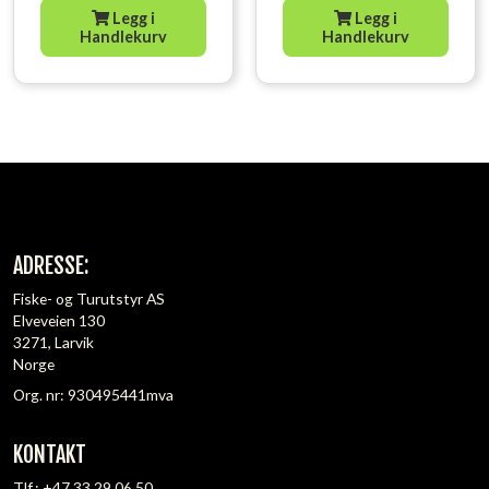
Legg i
Legg i
Handlekurv
Handlekurv
ADRESSE:
Fiske- og Turutstyr AS
Elveveien 130
3271, Larvik
Norge
Org. nr: 930495441mva
KONTAKT
Tlf.:
+47 33 29 06 50