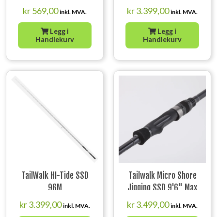
kr
569,00
kr
3.399,00
inkl. MVA.
inkl. MVA.
Legg i
Legg i
Handlekurv
Handlekurv
TailWalk HI-Tide SSD
Tailwalk Micro Shore
96M
Jigging SSD 9'6" Max
30g
kr
3.399,00
kr
3.499,00
inkl. MVA.
inkl. MVA.