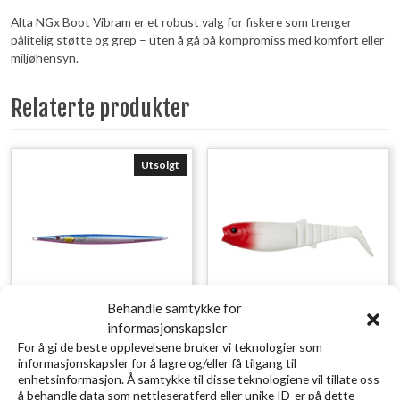
Alta NGx Boot Vibram er et robust valg for fiskere som trenger
pålitelig støtte og grep – uten å gå på kompromiss med komfort eller
miljøhensyn.
Relaterte produkter
Utsolgt
Behandle samtykke for
informasjonskapsler
SAVAGE GEAR 3D Needle Jig
SAVAGE GEAR LB Cannibal
For å gi de beste opplevelsene bruker vi teknologier som
informasjonskapsler for å lagre og/eller få tilgang til
9CM 20G Sinking Pink Belly
Shad 6.8cm 3g Red Head
enhetsinformasjon. Å samtykke til disse teknologiene vil tillate oss
kr
10,00
Sardine
å behandle data som nettleseratferd eller unike ID-er på dette
inkl. MVA.