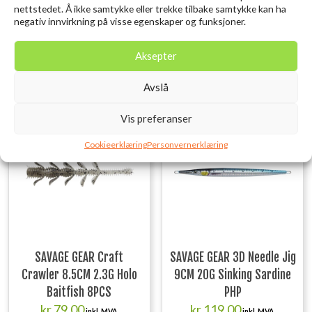
nettstedet. Å ikke samtykke eller trekke tilbake samtykke kan ha
kr
119,00
inkl. MVA.
negativ innvirkning på visse egenskaper og funksjoner.
Legg i ønskelisten
Legg i ønskelisten
Aksepter
Avslå
Vis preferanser
Cookieerklæring
Personvernerklæring
SAVAGE GEAR Craft
SAVAGE GEAR 3D Needle Jig
Crawler 8.5CM 2.3G Holo
9CM 20G Sinking Sardine
Baitfish 8PCS
PHP
kr
79,00
kr
119,00
inkl. MVA.
inkl. MVA.