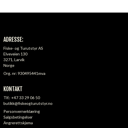
ADRESSE:
Fiske- og Turutstyr AS
Elveveien 130
3271, Larvik
Norge
Org. nr: 930495441mva
KONTAKT
Tlf.:
+47 33 29 06 50
butikk@fiskeogturutstyr.no
Personvernerklæring
Salgsbetingelser
Angrerettskjema