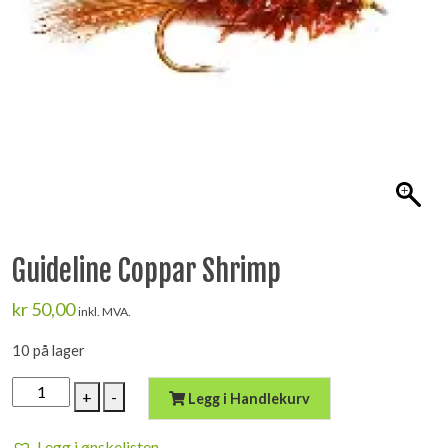
Guideline Coppar Shrimp
kr
50,00
inkl. MVA.
10 på lager
Guideline
+
-
Legg i Handlekurv
Coppar
Shrimp
Legg i ønskelisten