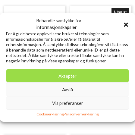
Utsolgt
Behandle samtykke for
informasjonskapsler
For å gi de beste opplevelsene bruker vi teknologier som
informasjonskapsler for å lagre og/eller få tilgang til
enhetsinformasjon. Å samtykke til disse teknologiene vil tillate oss
å behandle data som nettleseratferd eller unike ID-er på dette
nettstedet. Å ikke samtykke eller trekke tilbake samtykke kan ha
negativ innvirkning på visse egenskaper og funksjoner.
SAVAGE GEAR Craft
SCIERRA Pin-On Reel
Aksepter
Crawler 8.5CM 2.3G Green
Retractor M
kr
109,00
Pumpkin 8PCS
Avslå
inkl. MVA.
kr
79,00
inkl. MVA.
Legg i ønskelisten
Vis preferanser
Legg i ønskelisten
Cookieerklæring
Personvernerklæring