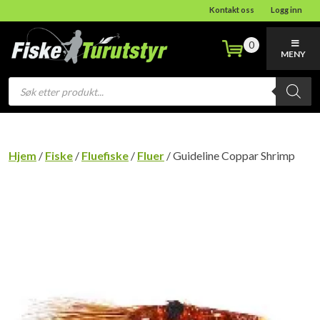
Kontakt oss
Logg inn
0
MENY
Products
search
Hjem
/
Fiske
/
Fluefiske
/
Fluer
/ Guideline Coppar Shrimp