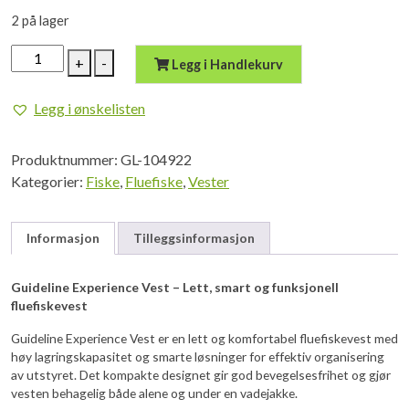
2 på lager
Guideline
+
-
Legg i Handlekurv
experience
vest
Legg i ønskelisten
antall
Produktnummer:
GL-104922
Kategorier:
Fiske
,
Fluefiske
,
Vester
Informasjon
Tilleggsinformasjon
Guideline Experience Vest – Lett, smart og funksjonell
fluefiskevest
Guideline Experience Vest er en lett og komfortabel fluefiskevest med
høy lagringskapasitet og smarte løsninger for effektiv organisering
av utstyret. Det kompakte designet gir god bevegelsesfrihet og gjør
vesten behagelig både alene og under en vadejakke.