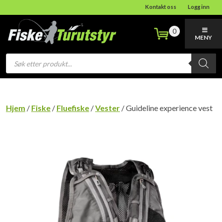
Kontakt oss
Logg inn
0
MENY
Products
search
Hjem
/
Fiske
/
Fluefiske
/
Vester
/ Guideline experience vest