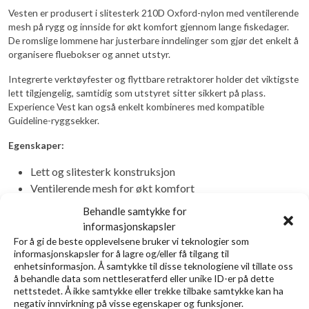
Vesten er produsert i slitesterk 210D Oxford-nylon med ventilerende
mesh på rygg og innside for økt komfort gjennom lange fiskedager.
De romslige lommene har justerbare inndelinger som gjør det enkelt å
organisere fluebokser og annet utstyr.
Integrerte verktøyfester og flyttbare retraktorer holder det viktigste
lett tilgjengelig, samtidig som utstyret sitter sikkert på plass.
Experience Vest kan også enkelt kombineres med kompatible
Guideline-ryggsekker.
Egenskaper:
Lett og slitesterk konstruksjon
Ventilerende mesh for økt komfort
Smarte, romslige oppbevaringslommer
Behandle samtykke for
Integrerte verktøyfester og retraktorer
informasjonskapsler
Kan brukes sammen med kompatible Guideline-
For å gi de beste opplevelsene bruker vi teknologier som
ryggsekker
informasjonskapsler for å lagre og/eller få tilgang til
enhetsinformasjon. Å samtykke til disse teknologiene vil tillate oss
Passer til både elv, innsjø og kystfiske
å behandle data som nettleseratferd eller unike ID-er på dette
nettstedet. Å ikke samtykke eller trekke tilbake samtykke kan ha
negativ innvirkning på visse egenskaper og funksjoner.