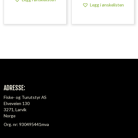
Legg i ønskelisten
ADRESSE:
Fiske- og Turutstyr AS
Elveveien 130
3271, Larvik
Norge
Org. nr: 930495441mva