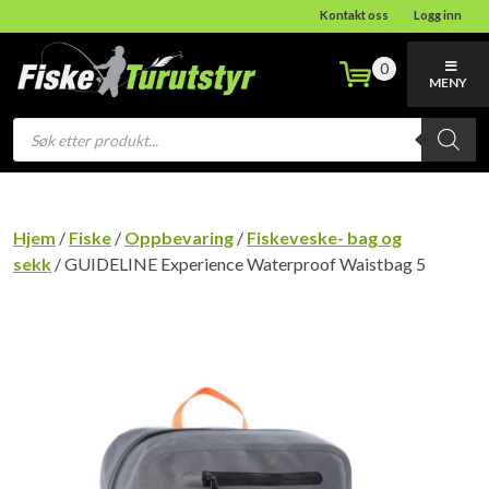
Kontakt oss
Logg inn
0
MENY
Products
search
Hjem
/
Fiske
/
Oppbevaring
/
Fiskeveske- bag og
sekk
/ GUIDELINE Experience Waterproof Waistbag 5