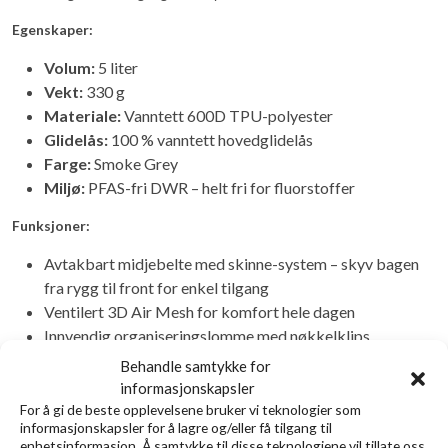
Egenskaper:
Volum:
5 liter
Vekt:
330 g
Materiale:
Vanntett 600D TPU-polyester
Glidelås:
100 % vanntett hovedglidelås
Farge:
Smoke Grey
Miljø:
PFAS-fri DWR – helt fri for fluorstoffer
Funksjoner:
Avtakbart midjebelte med skinne-system – skyv bagen
fra rygg til front for enkel tilgang
Ventilert 3D Air Mesh for komfort hele dagen
Innvendig organiseringslomme med nøkkelklips
Frontlomme med vannavvisende glidelås
Behandle samtykke for
Borrelåsfelt for tørking av fluer eller personlig tilpasning
informasjonskapsler
Festepunkter for verktøy og tilbehør
For å gi de beste opplevelsene bruker vi teknologier som
informasjonskapsler for å lagre og/eller få tilgang til
Kompatibel med Guideline Quick-Buckle™ – kan festes
enhetsinformasjon. Å samtykke til disse teknologiene vil tillate oss