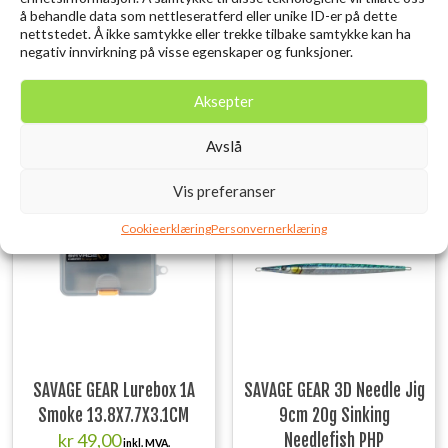
på fronten av alle Guideline-ryggsekker som brystbag
å behandle data som nettleseratferd eller unike ID-er på dette
nettstedet. Å ikke samtykke eller trekke tilbake samtykke kan ha
Guideline Experience Waterproof Waistbag 5 gir deg fleksibel og
negativ innvirkning på visse egenskaper og funksjoner.
trygg oppbevaring – enten du fisker fra land, vading eller båt.
Aksepter
Relaterte produkter
Avslå
Utsolgt
Vis preferanser
Cookieerklæring
Personvernerklæring
SAVAGE GEAR Lurebox 1A
SAVAGE GEAR 3D Needle Jig
Smoke 13.8X7.7X3.1CM
9cm 20g Sinking
kr
49,00
Needlefish PHP
inkl. MVA.