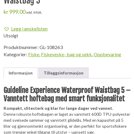
Waistbag 5
kr
999,00
inkl. MVA.
Legg i ønskelisten
Utsolgt
Produktnummer:
GL-108263
Kategorier:
Fiske
,
Fiskeveske- bag og sekk
,
Oppbevaring
Informasjon
Tilleggsinformasjon
Guideline Experience Waterproof Waistbag 5 –
Vanntett hoftebag med smart funksjonalitet
Kompakt, slitesterk og klar for lange dager ved vannet.
Denne robuste hoftebagen er laget av vanntett 600D TPU-polyester
med sveisede sømmer og vanntett glidelås. Med en kapasitet på 5
liter og gjennomtenkt organisering, er den perfekt for sportsfiskere
som trenger enkel tilgang til utstyr – uansett vær.