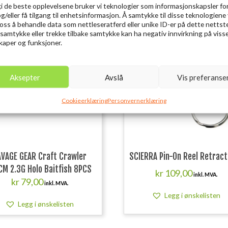
gi de beste opplevelsene bruker vi teknologier som informasjonskapsler for
og/eller få tilgang til enhetsinformasjon. Å samtykke til disse teknologiene 
e oss å behandle data som nettleseratferd eller unike ID-er på dette nettst
Ut
 samtykke eller trekke tilbake samtykke kan ha negativ innvirkning på viss
aper og funksjoner.
Aksepter
Avslå
Vis preferanse
Cookieerklæring
Personvernerklæring
VAGE GEAR Craft Crawler
SCIERRA Pin-On Reel Retrac
CM 2.3G Holo Baitfish 8PCS
kr
109,00
inkl. MVA.
kr
79,00
inkl. MVA.
Legg i ønskelisten
Legg i ønskelisten