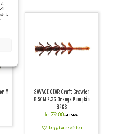
 å
vil
edet.
solgt
e
r
tor M
SAVAGE GEAR Craft Crawler
8.5CM 2.3G Orange Pumpkin
8PCS
kr
79,00
inkl. MVA.
Legg i ønskelisten