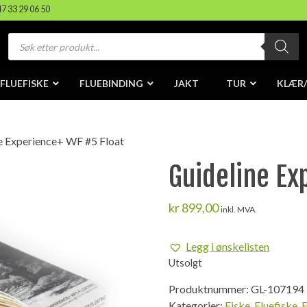
47 33 29 06 50
Products
search
FLUEFISKE
FLUEBINDING
JAKT
TUR
KLÆR
e Experience+ WF #5 Float
Guideline Ex
kr
899,00
inkl. MVA.
Legg i ønskelisten
Utsolgt
Produktnummer:
GL-107194
Kategorier:
Fiske
,
Fluefiske
,
F