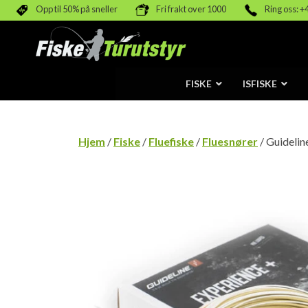
Opp til 50% på sneller
Fri frakt over 1000
Ring oss: +
FISKE
ISFISKE
Hjem
/
Fiske
/
Fluefiske
/
Fluesnører
/ Guidelin