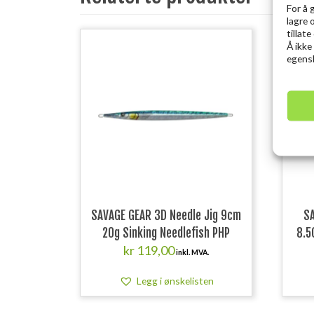
For å 
lagre 
tillat
Å ikke
egensk
SAVAGE GEAR 3D Needle Jig 9cm
SA
20g Sinking Needlefish PHP
8.5
kr
119,00
inkl. MVA.
Legg i ønskelisten