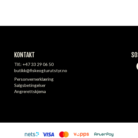
KONTAKT
SO
Tlf.:
+47 33 29 06 50
butikk@fiskeogturutstyr.no
Personvernerklæring
Salgsbetingelser
Angrerettskjema