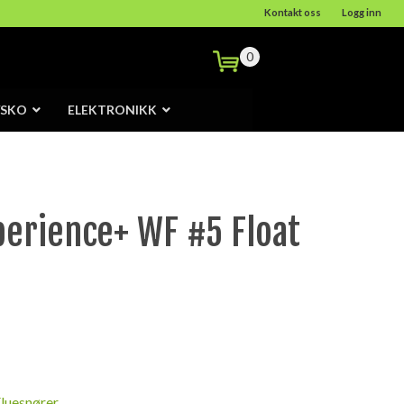
Kontakt oss
Logg inn
0
/SKO
ELEKTRONIKK
perience+ WF #5 Float
luesnører