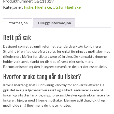
Produktnummer:
GL-111319
Kategorier:
Fiske
,
Fluefiske
,
Utstyr Fluefiske
Informasjon
Tilleggsinformasjon
Rett på sak
Designet som et strømlinjeformet standardverktøy, kombinerer
Straight 6″ en flat, uprofilert spiss for enkel fjerning av mothaker med
riflede indre kjefter for sikkert grep på kroker. De kompakte ringene
holder verktøyet slankt og diskret på vest eller sekk, mens
låsemekanismen og den integrerte øyenålen dekker det essensielle.
Hvorfor bruke tang når du fisker?
Krokløsnertang er et uunnværlig verktøy for enhver fluefisker. De
gjør det mulig å fjerne kroker raskt og sikkert, reduserer skade på
fisken og støtter fang-og-slipp-praksis. De øker også sikkerheten for
fiskeren, hjelper med å fjerne mothaker, klemme splitthagl og til og
med holde små fluer mens du knyter knuter.