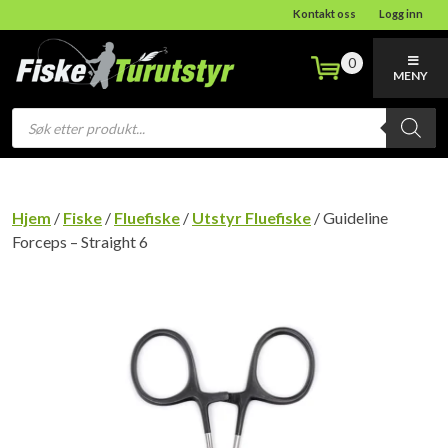
Kontakt oss
Logg inn
0
MENY
Products
search
Hjem
/
Fiske
/
Fluefiske
/
Utstyr Fluefiske
/ Guideline
Forceps – Straight 6