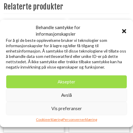
Relaterte produkter
Utsolgt
Utsolgt
Behandle samtykke for
informasjonskapsler
For å gi de beste opplevelsene bruker vi teknologier som
informasjonskapsler for å lagre og/eller få tilgang til
enhetsinformasjon. Å samtykke til disse teknologiene vil tillate oss
å behandle data som nettleseratferd eller unike ID-er på dette
nettstedet. Å ikke samtykke eller trekke tilbake samtykke kan ha
negativ innvirkning på visse egenskaper og funksjoner.
Aksepter
SAVAGE GEAR 3D Needle Jig
DAM Metal Priest
6CM 7G Sinking Sardine
Avslå
kr
169,00
inkl. MVA.
PHP
kr
119,00
Vis preferanser
Legg i ønskelisten
inkl. MVA.
Cookieerklæring
Personvernerklæring
Legg i ønskelisten