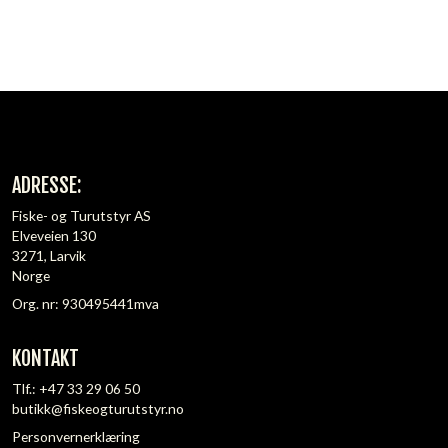
ADRESSE:
Fiske- og Turutstyr AS
Elveveien 130
3271, Larvik
Norge
Org. nr: 930495441mva
KONTAKT
Tlf.:
+47 33 29 06 50
butikk@fiskeogturutstyr.no
Personvernerklæring