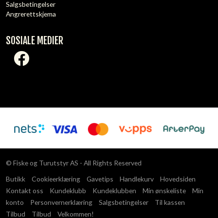
Salgsbetingelser
Angrerettskjema
SOSIALE MEDIER
© Fiske og Turutstyr AS - All Rights Reserved
Butikk
Cookieerklæring
Gavetips
Handlekurv
Hovedsiden
Kontakt oss
Kundeklubb
Kundeklubben
Min ønskeliste
Min
konto
Personvernerklæring
Salgsbetingelser
Til kassen
Tilbud
Tilbud
Velkommen!