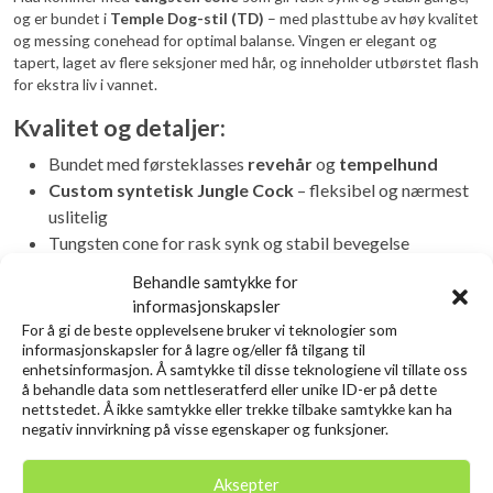
og er bundet i
Temple Dog-stil (TD)
– med plasttube av høy kvalitet
og messing conehead for optimal balanse. Vingen er elegant og
tapert, laget av flere seksjoner med hår, og inneholder utbørstet flash
for ekstra liv i vannet.
Kvalitet og detaljer:
Bundet med førsteklasses
revehår
og
tempelhund
Custom syntetisk Jungle Cock
– fleksibel og nærmest
uslitelig
Tungsten cone for rask synk og stabil bevegelse
Plasttube med messing conehead – balansert og
Behandle samtykke for
slitesterk
informasjonskapsler
Laget for å tåle mange dager med hardt fiske
For å gi de beste opplevelsene bruker vi teknologier som
informasjonskapsler for å lagre og/eller få tilgang til
enhetsinformasjon. Å samtykke til disse teknologiene vil tillate oss
Relaterte produkter
å behandle data som nettleseratferd eller unike ID-er på dette
nettstedet. Å ikke samtykke eller trekke tilbake samtykke kan ha
negativ innvirkning på visse egenskaper og funksjoner.
Utsolgt
Aksepter