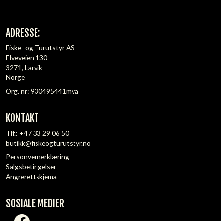
ADRESSE:
Fiske- og Turutstyr AS
Elveveien 130
3271, Larvik
Norge
Org. nr: 930495441mva
KONTAKT
Tlf.:
+47 33 29 06 50
butikk@fiskeogturutstyr.no
Personvernerklæring
Salgsbetingelser
Angrerettskjema
SOSIALE MEDIER