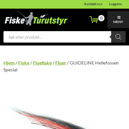
Kontakt oss
Logg inn
0
MENY
Products
search
Hjem
/
Fiske
/
Fluefiske
/
Fluer
/ GUIDELINE Hellefossen
Spesial