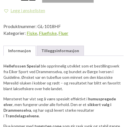
Hellefossen
Spesial
Legg i ønskelisten
antall
Produktnummer:
GL-1018HF
Kategorier:
Fiske
,
Fluefiske
,
Fluer
Informasjon
Tilleggsinformasjon
Hellefossen Spesial
ble opprinnelig utviklet som et bestillingsverk
fra Eiker Sport ved Drammenselva, og bundet av Børge Iversen i
Guideline. Ønsket var en tubeflue som minnet om den klassiske
Møresild-sluken i kobber og rødt – og resultatet har blitt en favoritt
blant laksefiskere over hele landet.
Mønsteret har vist seg å være spesielt effektivt i
humuspregede
elver
, men fungerer under alle forhold. Den er et
sikkert valg i
Drammenselva
, og har også levert sterke resultater
i
Trøndelagselvene
.
Flua kommer med
tungsten cone
som gir rask synk og stabil gange,