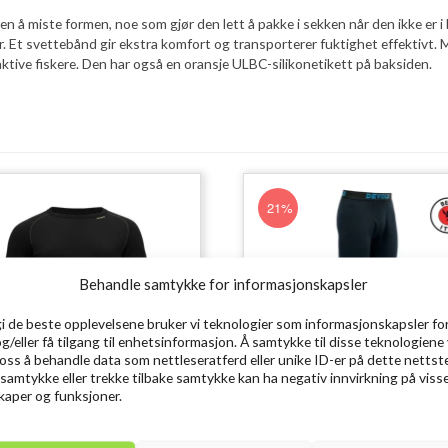
 å miste formen, noe som gjør den lett å pakke i sekken når den ikke er i
er. Et svettebånd gir ekstra komfort og transporterer fuktighet effektivt. 
aktive fiskere. Den har også en oransje ULBC-silikonetikett på baksiden.
21%
Behandle samtykke for informasjonskapsler
gi de beste opplevelsene bruker vi teknologier som informasjonskapsler for
og/eller få tilgang til enhetsinformasjon. Å samtykke til disse teknologiene 
e oss å behandle data som nettleseratferd eller unike ID-er på dette nettst
 samtykke eller trekke tilbake samtykke kan ha negativ innvirkning på viss
aper og funksjoner.
OLD Expedition Merino 235
DEVOLD Expedition Merino 