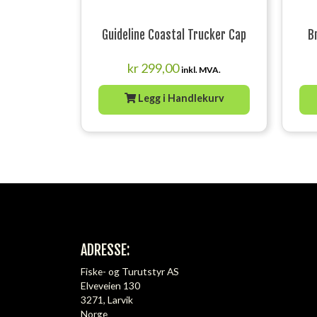
Guideline Coastal Trucker Cap
B
kr
299,00
inkl. MVA.
Legg i Handlekurv
ADRESSE:
Fiske- og Turutstyr AS
Elveveien 130
3271, Larvik
Norge