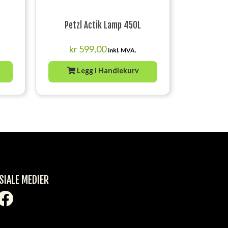
Petzl Actik Lamp 450L
kr
599,00
inkl. MVA.
Legg i Handlekurv
SIALE MEDIER