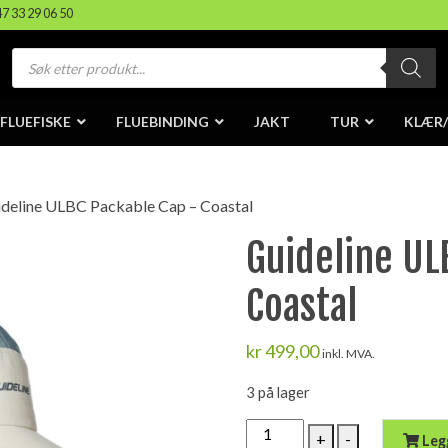
47 33 29 06 50
Products
search
FLUEFISKE
FLUEBINDING
JAKT
TUR
KLÆR
ideline ULBC Packable Cap – Coastal
Guideline UL
Coastal
kr
499,00
inkl. MVA.
3 på lager
Guideline
+
-
Leg