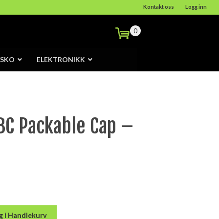
Kontakt oss
Logg inn
0
/SKO
ELEKTRONIKK
BC Packable Cap –
g i Handlekurv