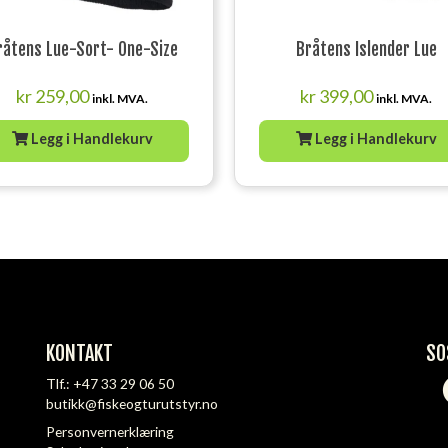
råtens Lue-Sort- One-Size
Bråtens Islender Lue
kr
259,00
kr
399,00
inkl. MVA.
inkl. MVA.
Legg i Handlekurv
Legg i Handlekurv
KONTAKT
SO
Tlf.:
+47 33 29 06 50
butikk@fiskeogturutstyr.no
Personvernerklæring