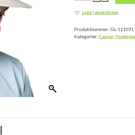
ULBC
Packable
Legg i ønskelisten
Cap
-
Produktnummer:
GL-111071
Coastal
Kategorier:
Capser
,
Hodepla
antall
l