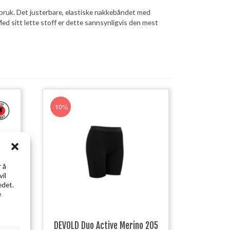
 bruk. Det justerbare, elastiske nakkebåndet med
Med sitt lette stoff er dette sannsynligvis den mest
10%
 å
vil
edet.
e
235
DEVOLD Duo Active Merino 205