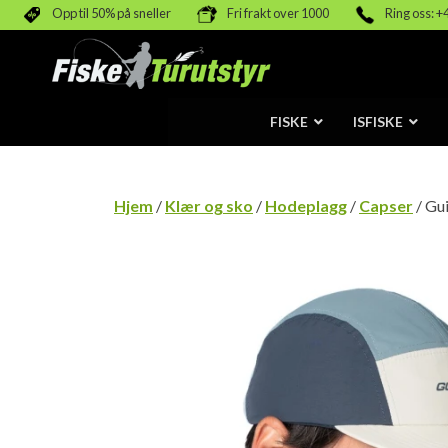
Opp til 50% på sneller
Fri frakt over 1000
Ring oss: +
FISKE
ISFISKE
Hjem
/
Klær og sko
/
Hodeplagg
/
Capser
/ Gu