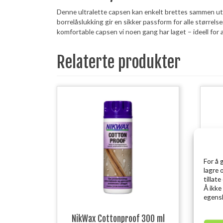
Denne ultralette capsen kan enkelt brettes sammen uten
borrelåslukking gir en sikker passform for alle størrels
komfortable capsen vi noen gang har laget – ideell for 
Relaterte produkter
For å 
lagre 
tillat
Å ikke
egensk
NikWax Cottonproof 300 ml
DEV