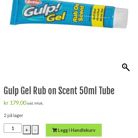
Gulp Gel Rub on Scent 50ml Tube
kr
179,00
inkl. MVA.
2 på lager
Gulp
+
-
Legg i Handlekurv
Gel