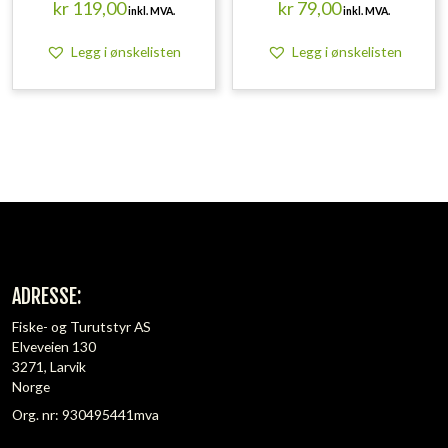
kr
119,00
kr
79,00
inkl. MVA.
inkl. MVA.
Legg i ønskelisten
Legg i ønskelisten
ADRESSE:
Fiske- og Turutstyr AS
Elveveien 130
3271, Larvik
Norge
Org. nr: 930495441mva