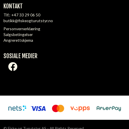
KONTAKT
Tlf.:
+47 33 29 06 50
butikk@fiskeogturutstyr.no
Personvernerklæring
Salgsbetingelser
Angrerettskjema
SOSIALE MEDIER
© Fiske og Turutstyr AS - All Rights Reserved