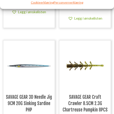
kr
129,00
Needlefish PHP
inkl. MVA.
Cookieerklæring
Personvernerklæring
kr
119,00
inkl. MVA.
Legg i ønskelisten
Legg i ønskelisten
SAVAGE GEAR 3D Needle Jig
SAVAGE GEAR Craft
9CM 20G Sinking Sardine
Crawler 8.5CM 2.3G
PHP
Chartreuse Pumpkin 8PCS