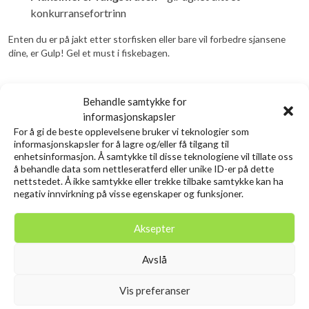
konkurransefortrinn
Enten du er på jakt etter storfisken eller bare vil forbedre sjansene
dine, er Gulp! Gel et must i fiskebagen.
Relaterte produkter
Behandle samtykke for
informasjonskapsler
For å gi de beste opplevelsene bruker vi teknologier som
Utsolgt
informasjonskapsler for å lagre og/eller få tilgang til
enhetsinformasjon. Å samtykke til disse teknologiene vil tillate oss
å behandle data som nettleseratferd eller unike ID-er på dette
nettstedet. Å ikke samtykke eller trekke tilbake samtykke kan ha
negativ innvirkning på visse egenskaper og funksjoner.
Aksepter
Avslå
SAVAGE GEAR Lurebox 4A
SAVAGE GEAR 3D Needle Jig
Vis preferanser
Smoke 21.4X11.8X4.5CM
9cm 20g Sinking