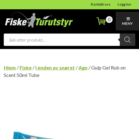
Kontakt oss
Logg inn
0
MENY
Products
search
Hjem
/
Fiske
/
I enden av snøret
/
Agn
/ Gulp Gel Rub on
Scent 50ml Tube