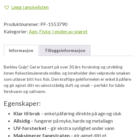
Rub
Legg i ønskelisten
on
Scent
Produktnummer:
PF-1553790
50ml
Kategorier:
Agn
,
Fiske
,
I enden av snøret
Tube
antall
Informasjon
Tilleggsinformasjon
Berkley Gulp! Gel er basert på over 30 års forskning og utvikling
innen fiskestimulerende midler, og inneholder den velprøvde smaken
som utløser bitt hos fisk. Den kraftige geléformelen er enkel å påføre
og gir agnet ditt en uimotståelig duft og smak – perfekt for både
ferskvann og saltvann.
Egenskaper:
Klar til bruk
– enkel påføring direkte på agn og sluk
Allsidig
– fungerer på myke, harde og metallagn
UV-forsterket
– gir ekstra synlighet under vann
Maksimerer fangstraten
– gir agnet ditt et