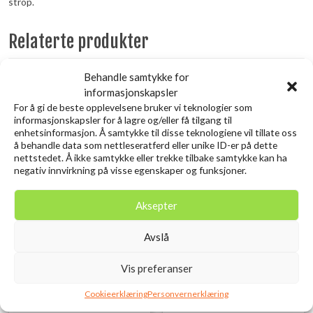
strop.
Relaterte produkter
Behandle samtykke for
informasjonskapsler
For å gi de beste opplevelsene bruker vi teknologier som
informasjonskapsler for å lagre og/eller få tilgang til
enhetsinformasjon. Å samtykke til disse teknologiene vil tillate oss
å behandle data som nettleseratferd eller unike ID-er på dette
nettstedet. Å ikke samtykke eller trekke tilbake samtykke kan ha
negativ innvirkning på visse egenskaper og funksjoner.
Aksepter
Gränsfors Bruks Jeger
GSI Pivot Tongs
Avslå
Øksen
kr
179,00
inkl. MVA.
kr
1.899,00
inkl. MVA.
Vis preferanser
Legg i ønskelisten
Legg i ønskelisten
Cookieerklæring
Personvernerklæring