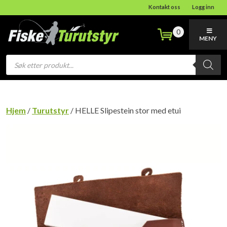
Kontakt oss
Logg inn
0
MENY
Products
search
Hjem
/
Turutstyr
/ HELLE Slipestein stor med etui