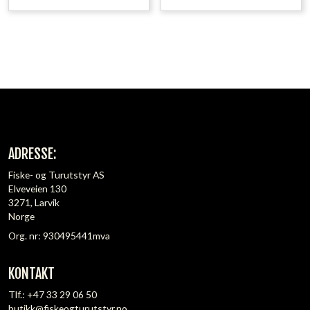
ADRESSE:
Fiske- og Turutstyr AS
Elveveien 130
3271, Larvik
Norge
Org. nr: 930495441mva
KONTAKT
Tlf.:
+47 33 29 06 50
butikk@fiskeogturutstyr.no