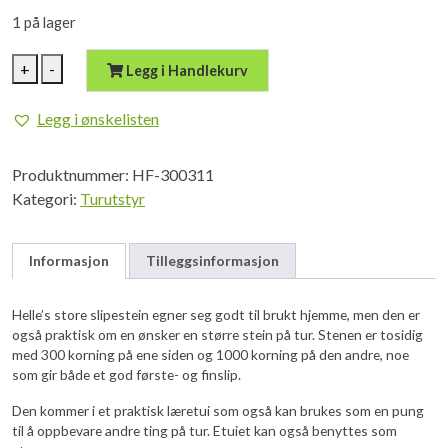
1 på lager
HELLE
+
-
Legg i Handlekurv
Slipestein
stor
Legg i ønskelisten
med
etui
Produktnummer:
HF-300311
antall
Kategori:
Turutstyr
Informasjon
Tilleggsinformasjon
Helle’s store slipestein egner seg godt til brukt hjemme, men den er
også praktisk om en ønsker en større stein på tur. Stenen er tosidig
med 300 korning på ene siden og 1000 korning på den andre, noe
som gir både et god første- og finslip.
Den kommer i et praktisk læretui som også kan brukes som en pung
til å oppbevare andre ting på tur. Etuiet kan også benyttes som