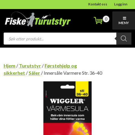
Kontakt oss
Logg inn
0
MENY
Products
search
Hjem
/
Turutstyr
/
Førstehjelp og
sikkerhet
/
Såler
/ Innersåle Varmere Str. 36-40