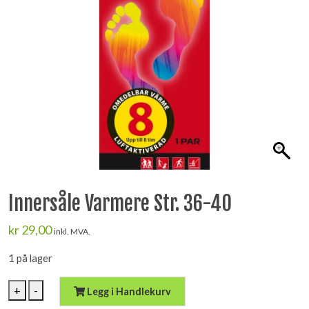
Innersåle Varmere Str. 36-40
kr
29,00
inkl. MVA.
1 på lager
Innersåle
+
-
Legg i Handlekurv
Varmere