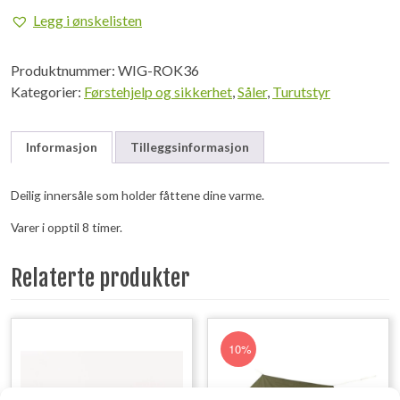
Str.
Legg i ønskelisten
36-
40
Produktnummer:
WIG-ROK36
antall
Kategorier:
Førstehjelp og sikkerhet
,
Såler
,
Turutstyr
Informasjon
Tilleggsinformasjon
Deilig innersåle som holder fåttene dine varme.
Varer i opptil 8 timer.
Relaterte produkter
10%