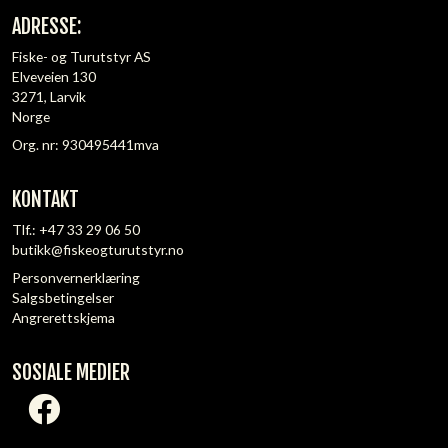
ADRESSE:
Fiske- og Turutstyr AS
Elveveien 130
3271, Larvik
Norge
Org. nr: 930495441mva
KONTAKT
Tlf.:
+47 33 29 06 50
butikk@fiskeogturutstyr.no
Personvernerklæring
Salgsbetingelser
Angrerettskjema
SOSIALE MEDIER