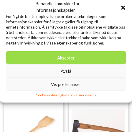
Behandle samtykke for
informasjonskapsler
For å gi de beste opplevelsene bruker vi teknologier som
informasjonskapsler for å lagre og/eller få tilgang til
enhetsinformasjon. Å samtykke til disse teknologiene vil tillate oss
å behandle data som nettleseratferd eller unike ID-er på dette
nettstedet. Å ikke samtykke eller trekke tilbake samtykke kan ha
Gränsfors Bruks Stor
Fauna Tarp Standard 3×3
negativ innvirkning på visse egenskaper og funksjoner.
Skogsøks
Opprinnelig
Nåværend
kr
674,10
kr
749,00
inkl.
pris
pris
kr
1.999,00
inkl. MVA.
MVA.
var:
er:
Aksepter
kr 749,00.
kr 674,10.
Legg i ønskelisten
Legg i ønskelisten
Avslå
Vis preferanser
Cookieerklæring
Personvernerklæring