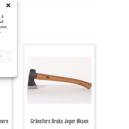
 å
vil
edet.
e
r
mere
Gränsfors Bruks Jeger Øksen