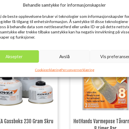
Behandle samtykke for informasjonskapsler
gi de beste opplevelsene bruker vi teknologier som informasjonskapsler for
og/eller få tilgang til enhetsinformasjon. Å samtykke til disse teknologiene 
e oss å behandle data som nettleseratferd eller unike ID-er på dette nettst
 samtykke eller trekke tilbake samtykke kan ha negativ innvirkning på viss
aper og funksjoner.
Utsolgt
Aksepter
Avslå
Vis preferanse
Cookieerklæring
Personvernerklæring
EA Gassboks 230 Gram Skru
HotHands Varmepose Tåvar
8 timer Par