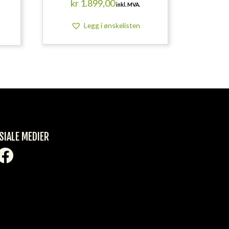
kr
1.899,00
inkl. MVA.
Legg i ønskelisten
SIALE MEDIER