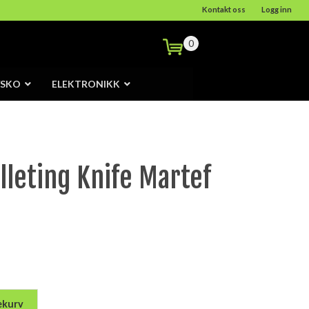
Kontakt oss
Logg inn
0
/SKO
ELEKTRONIKK
illeting Knife Martef
ekurv