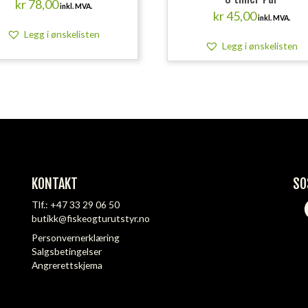
kr
78,00
inkl. MVA.
kr
45,00
inkl. MVA.
Legg i ønskelisten
Legg i ønskelisten
KONTAKT
SO
Tlf.:
+47 33 29 06 50
butikk@fiskeogturutstyr.no
Personvernerklæring
Salgsbetingelser
Angrerettskjema