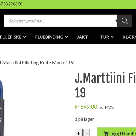
47 33 29 06 50
Products
search
FLUEFISKE
FLUEBINDING
JAKT
TUR
KLÆR
J.Marttiini Filleting Knife Martef 19
J.Marttiini F
19
kr
849,00
inkl. MVA.
1 på lager
J.Marttiini
+
-
Legg i Handl