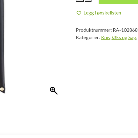
Filleting
Knife
Legg i ønskelisten
Martef
19
Produktnummer:
RA-102868
antall
Kategorier:
Kniv, Øks og Sag