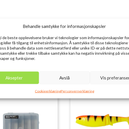
Behandle samtykke for informasjonskapsler
gi de beste opplevelsene bruker vi teknologier som informasjonskapsler for
og/eller få tilgang til enhetsinformasjon. Å samtykke til disse teknologiene 
e oss å behandle data som nettleseratferd eller unike ID-er på dette nettst
 samtykke eller trekke tilbake samtykke kan ha negativ innvirkning på viss
aper og funksjoner.
Aksepter
Avslå
Vis preferanse
Cookieerklæring
Personvernerklæring
Utsolgt