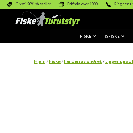
Opp til 50% på sneller
Fri frakt over 1000
Ring oss: +
FISKE
ISFISKE
Hjem
/
Fiske
/
I enden av snøret
/
Jigger og so