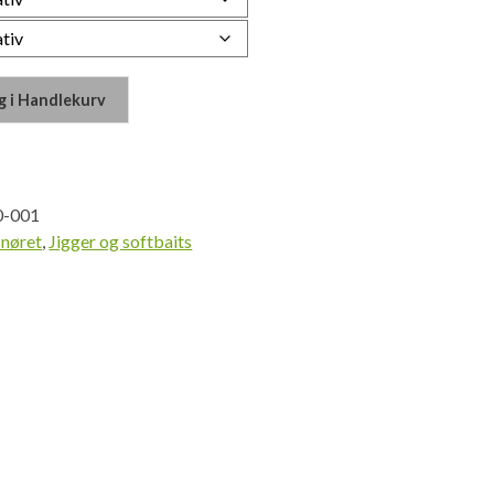
g i Handlekurv
0-001
snøret
,
Jigger og softbaits