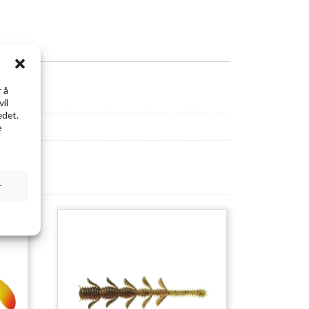
 å
vil
edet.
e
r