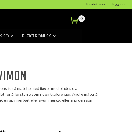
Kontakt oss
Logg inn
0
/SKO
ELEKTRONIKK
WIMON
ens for å matche med jigger med blader, og
t for å forstyrre som noen trailere gjør. Andre måter å
ak en spinnerbait eller svømmejigg, eller snu den som