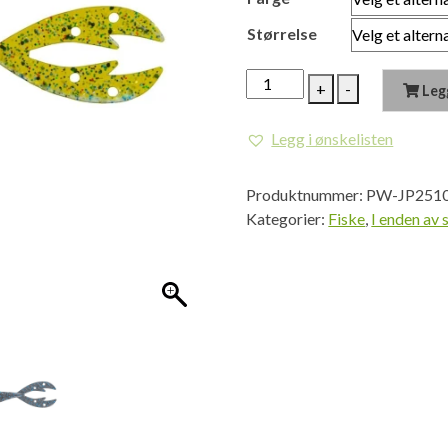
Størrelse
KAMIKAZE
+
-
Leg
SWIMON
antall
Legg i ønskelisten
Produktnummer:
PW-JP251
Kategorier:
Fiske
,
I enden av 