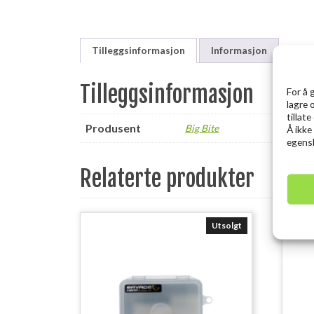
Tilleggsinformasjon
Informasjon
Tilleggsinformasjon
For å 
lagre 
tillat
Produsent
Big Bite
Å ikke
egensk
Relaterte produkter
Utsolgt