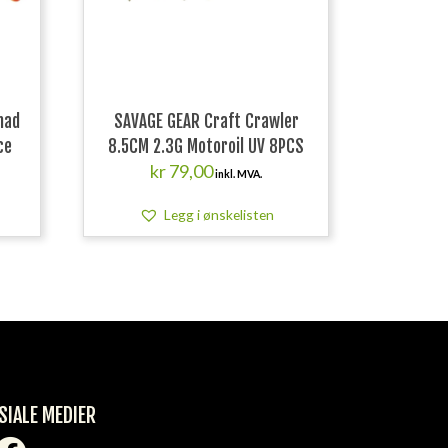
had
SAVAGE GEAR Craft Crawler
ce
8.5CM 2.3G Motoroil UV 8PCS
kr
79,00
inkl. MVA.
Legg i ønskelisten
SIALE MEDIER