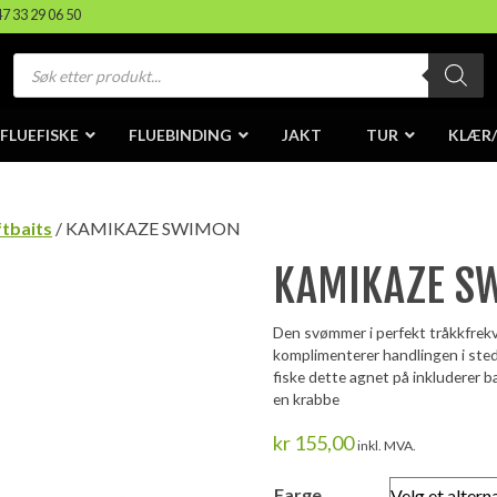
47 33 29 06 50
Products
search
FLUEFISKE
FLUEBINDING
JAKT
TUR
KLÆR
ftbaits
/ KAMIKAZE SWIMON
KAMIKAZE S
Den svømmer i perfekt tråkkfrekv
komplimenterer handlingen i stede
fiske dette agnet på inkluderer b
en krabbe
kr
155,00
inkl. MVA.
Farge