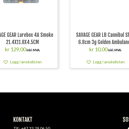
AGE GEAR Lurebox 4A Smoke
SAVAGE GEAR LB Cannibal S
21.4X11.8X4.5CM
6.8cm 3g Golden Ambulan
kr
129,00
kr
10,00
inkl. MVA.
inkl. MVA.
Legg i ønskelisten
Legg i ønskelisten
KONTAKT
SO
Tlf.:
+47 33 29 06 50