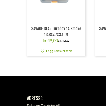
SAVAGE GEAR Lurebox 1A Smoke
SAV
13.8X7.7X3.1CM
kr
49,00
inkl. MVA.
Legg i ønskelisten
ADRESSE:
Fiske- og Turutstyr AS