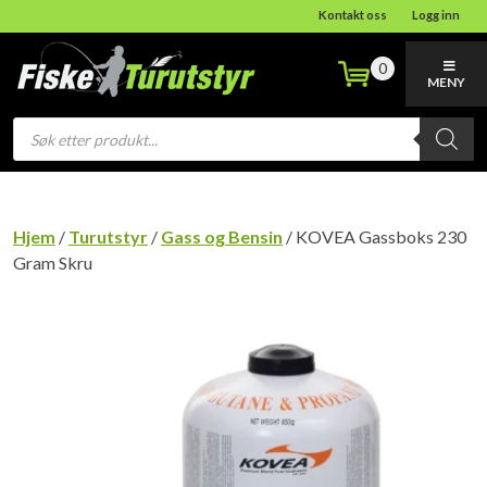
Kontakt oss
Logg inn
0
MENY
Products
search
Hjem
/
Turutstyr
/
Gass og Bensin
/ KOVEA Gassboks 230
Gram Skru