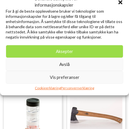
informasjonskapsler
For å gi de beste opplevelsene bruker vi teknologier som
informasjonskapsler for å lagre og/eller få tilgang til
enhetsinformasjon. Å samtykke til disse teknologiene vil tillate oss
å behandle data som nettleseratferd eller unike ID-er på dette
KOVEA Booster+1
KATADYN Befree Filter 0,6
nettstedet. Å ikke samtykke eller trekke tilbake samtykke kan ha
Gassbrenner KB-0603
L
negativ innvirkning på visse egenskaper og funksjoner.
kr
2.599,00
kr
699,00
inkl. MVA.
inkl. MVA.
Aksepter
Legg i ønskelisten
Legg i ønskelisten
Avslå
Vis preferanser
Cookieerklæring
Personvernerklæring