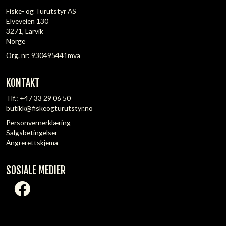
Fiske- og Turutstyr AS
Elveveien 130
3271, Larvik
Norge
Org. nr: 930495441mva
KONTAKT
Tlf.:
+47 33 29 06 50
butikk@fiskeogturutstyr.no
Personvernerklæring
Salgsbetingelser
Angrerettskjema
SOSIALE MEDIER