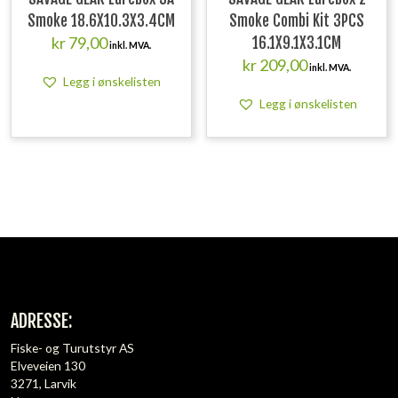
Smoke 18.6X10.3X3.4CM
Smoke Combi Kit 3PCS
kr
79,00
16.1X9.1X3.1CM
inkl. MVA.
kr
209,00
inkl. MVA.
Legg i ønskelisten
Legg i ønskelisten
ADRESSE:
Fiske- og Turutstyr AS
Elveveien 130
3271, Larvik