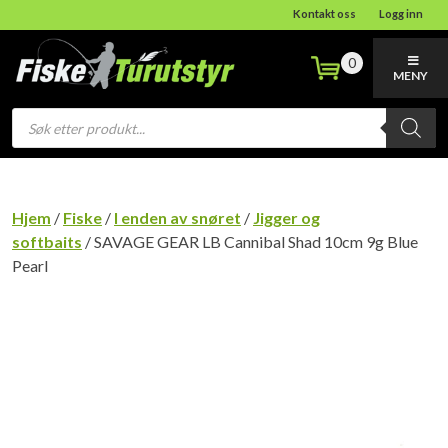
Kontakt oss
Logg inn
0
MENY
Products
search
Hjem
/
Fiske
/
I enden av snøret
/
Jigger og
softbaits
/ SAVAGE GEAR LB Cannibal Shad 10cm 9g Blue
Pearl