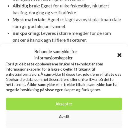
Allsidig bruk
: Egnet for ulike fiskestiler, inkludert
kasting, dorging og vertikalfiske.
Mykt materiale
: Agnet er laget av mykt plastmateriale
som gir god aksjon i vannet.
Bulkpakning
: Leveres i større mengder for de som
ønsker å ha nok agn til flere fisketurer.
Behandle samtykke for
Relaterte produkter
informasjonskapsler
For å gi de beste opplevelsene bruker vi teknologier som
informasjonskapsler for å lagre og/eller få tilgang til
enhetsinformasjon. Å samtykke til disse teknologiene vil tillate oss
Utsolgt
å behandle data som nettleseratferd eller unike ID-er på dette
nettstedet. Å ikke samtykke eller trekke tilbake samtykke kan ha
negativ innvirkning på visse egenskaper og funksjoner.
Aksepter
Avslå