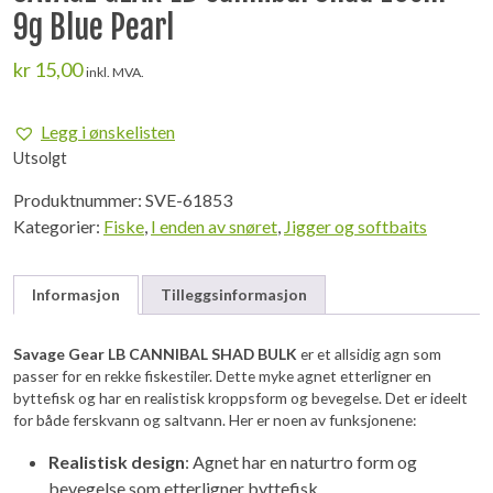
9g Blue Pearl
kr
15,00
inkl. MVA.
Legg i ønskelisten
Utsolgt
Produktnummer:
SVE-61853
Kategorier:
Fiske
,
I enden av snøret
,
Jigger og softbaits
Informasjon
Tilleggsinformasjon
Savage Gear LB CANNIBAL SHAD BULK
er et allsidig agn som
passer for en rekke fiskestiler. Dette myke agnet etterligner en
byttefisk og har en realistisk kroppsform og bevegelse. Det er ideelt
for både ferskvann og saltvann. Her er noen av funksjonene:
Realistisk design
: Agnet har en naturtro form og
bevegelse som etterligner byttefisk.