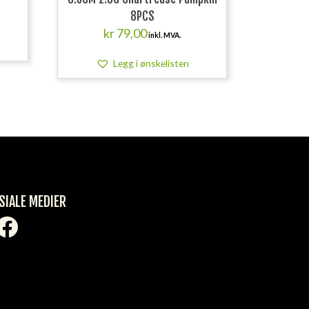
8PCS
kr
79,00
inkl. MVA.
Legg i ønskelisten
SIALE MEDIER