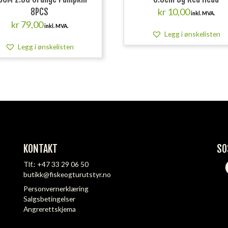
kr
10,00
8PCS
inkl. MVA.
kr
79,00
inkl. MVA.
Legg i ønskelisten
Legg i ønskelisten
KONTAKT
SO
Tlf.:
+47 33 29 06 50
butikk@fiskeogturutstyr.no
Personvernerklæring
Salgsbetingelser
Angrerettskjema