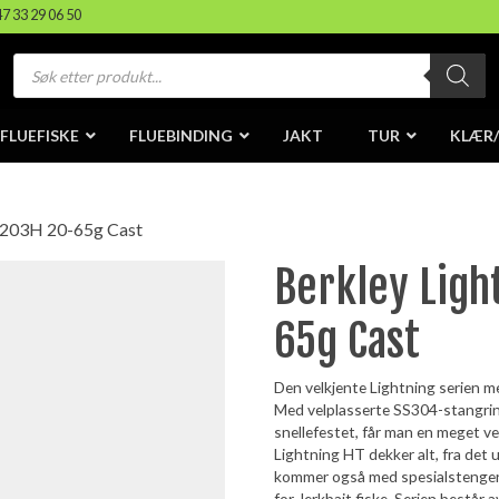
47 33 29 06 50
Products
search
FLUEFISKE
FLUEBINDING
JAKT
TUR
KLÆR
 1203H 20-65g Cast
Berkley Ligh
65g Cast
Den velkjente Lightning serien me
Med velplasserte SS304-stangrin
snellefestet, får man en meget ve
Lightning HT dekker alt, fra det u
kommer også med spesialstenge
for Jerkbait fiske. Serien består a