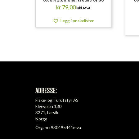
kr
79,00
inkl. MVA.
Legg i ønskelisten
ADRESSE:
Fiske- og Turutstyr AS
Elveveien 130
3271, Larvik
Norge
Org. nr: 930495441mva