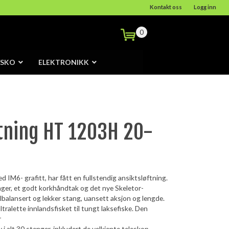
Kontakt oss
Logg inn
0
/SKO
ELEKTRONIKK
tning HT 1203H 20-
d IM6- grafitt, har fått en fullstendig ansiktsløftning.
ger, et godt korkhåndtak og det nye Skeletor-
lbalansert og lekker stang, uansett aksjon og lengde.
ltralette innlandsfisket til tungt laksefiske. Den
r
v i alt 30 stenger, inkludert de velkjente teleskop