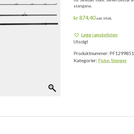
stengene.
kr
874,40
inkl. MVA.
Legg i ønskelisten
Utsolgt
Produktnummer:
PF129985
Kategorier:
Fiske
,
Stenger