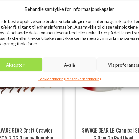
Behandle samtykke for informasjonskapsler
gi de beste opplevelsene bruker vi teknologier som informasjonskapsler for
og/eller få tilgang til enhetsinformasjon. Å samtykke til disse teknologiene 
e oss å behandle data som nettleseratferd eller unike ID-er på dette nettst
 samtykke eller trekke tilbake samtykke kan ha negativ innvirkning på viss
aper og funksjoner.
Aksepter
Avslå
Vis preferanse
Cookieerklæring
Personvernerklæring
VAGE GEAR Craft Crawler
SAVAGE GEAR LB Cannibal S
5CM 2.3G Orange Pumpkin
6.8cm 3g Red Head