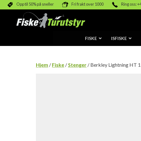
Opp til 50% på sneller
Fri frakt over 1000
Ring oss: +
FISKE
ISFISKE
Hjem
/
Fiske
/
Stenger
/ Berkley Lightning HT