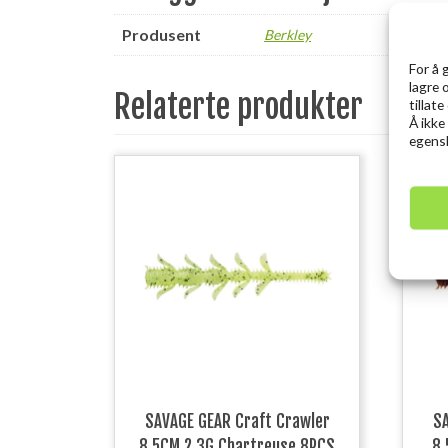
Produsent
Berkley
For å 
lagre 
Relaterte produkter
tillat
Å ikke
egensk
SAVAGE GEAR Craft Crawler
SA
8.5CM 2.3G Chartreuse 8PCS
8.