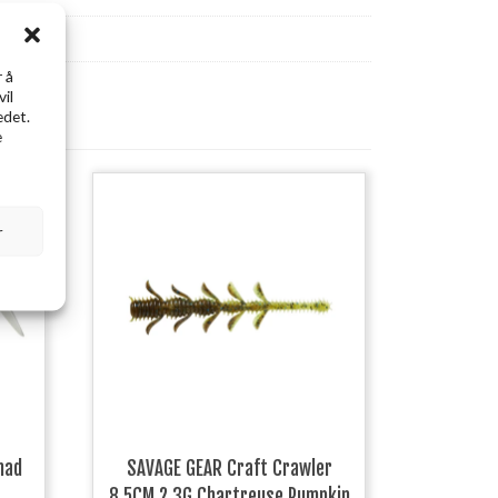
 å
vil
edet.
e
r
had
SAVAGE GEAR Craft Crawler
8.5CM 2.3G Chartreuse Pumpkin