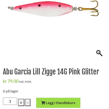
Abu Garcia Lill Zigge 14G Pink Glitter
kr
79,00
inkl. MVA.
6 på lager
Abu
+
-
Legg i Handlekurv
Garcia