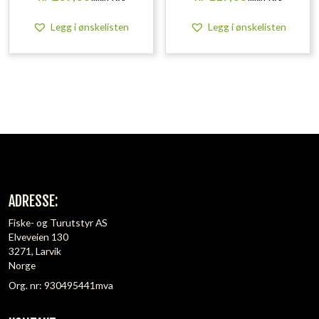
Legg i ønskelisten
Legg i ønskelisten
ADRESSE:
Fiske- og Turutstyr AS
Elveveien 130
3271, Larvik
Norge
Org. nr: 930495441mva