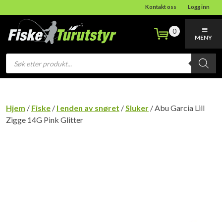
Kontakt oss
Logg inn
0
MENY
Products
search
Hjem
/
Fiske
/
I enden av snøret
/
Sluker
/ Abu Garcia Lill
Zigge 14G Pink Glitter