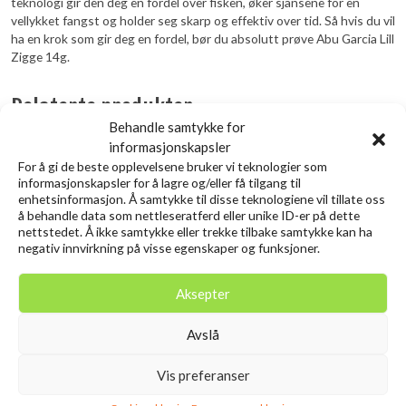
teknologi gir den deg en fordel over fisken, øker sjansene for en
vellykket fangst og holder seg skarp og effektiv over tid. Så hvis du vil
ha en krok som gir deg en fordel, bør du absolutt prøve Abu Garcia Lill
Zigge 14g.
Relaterte produkter
Behandle samtykke for
informasjonskapsler
Utsolgt
For å gi de beste opplevelsene bruker vi teknologier som
informasjonskapsler for å lagre og/eller få tilgang til
enhetsinformasjon. Å samtykke til disse teknologiene vil tillate oss
å behandle data som nettleseratferd eller unike ID-er på dette
nettstedet. Å ikke samtykke eller trekke tilbake samtykke kan ha
negativ innvirkning på visse egenskaper og funksjoner.
Aksepter
Avslå
SAVAGE GEAR 3D Needle Jig
SAVAGE GEAR 3D Needle Jig
9CM 20G Sinking Pink Belly
9CM 20G Sinking Sardine
Vis preferanser
Sardine
PHP