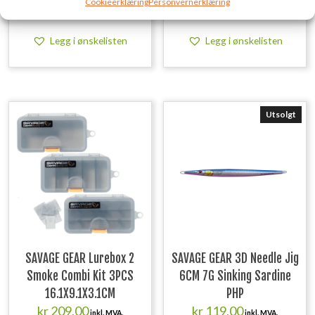
Cookieerklæring
Personvernerklæring
kr
119,00
kr
119,00
inkl. MVA.
inkl. MVA.
Legg i ønskelisten
Legg i ønskelisten
Utsolgt
SAVAGE GEAR Lurebox 2
SAVAGE GEAR 3D Needle Jig
Smoke Combi Kit 3PCS
6CM 7G Sinking Sardine
16.1X9.1X3.1CM
PHP
kr
209,00
kr
119,00
inkl. MVA.
inkl. MVA.