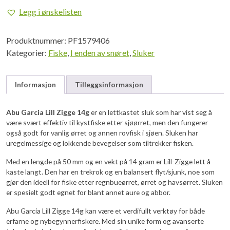
Lill
Legg i ønskelisten
Zigge
14G
Produktnummer:
PF1579406
Pink
Kategorier:
Fiske
,
I enden av snøret
,
Sluker
Glitter
antall
Informasjon
Tilleggsinformasjon
Abu Garcia Lill Zigge 14g
er en lettkastet sluk som har vist seg å
være svært effektiv til kystfiske etter sjøørret, men den fungerer
også godt for vanlig ørret og annen rovfisk i sjøen. Sluken har
uregelmessige og lokkende bevegelser som tiltrekker fisken.
Med en lengde på 50 mm og en vekt på 14 gram er Lill-Zigge lett å
kaste langt. Den har en trekrok og en balansert flyt/sjunk, noe som
gjør den ideell for fiske etter regnbueørret, ørret og havsørret. Sluken
er spesielt godt egnet for blant annet aure og abbor.
Abu Garcia Lill Zigge 14g kan være et verdifullt verktøy for både
erfarne og nybegynnerfiskere. Med sin unike form og avanserte