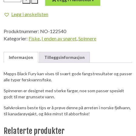
Black
Fury
Legg i ønskelisten
STR.2
GOG
Produktnummer:
NO-122540
antall
Kategorier:
Fiske
,
I enden av snøret
,
Spinnere
Informasjon
Tilleggsinformasjon
Mepps Black Fury kan vises til svært gode fangstresultater og passer
alle typer ferskvannsfiske.
Spinneren er designet med sterke farger, noe som passer spesielt
godt til mer grumsete vann.
Sølvkrokens beste tips er å prøve denne på ørreten i norske fjellvann,
til kanadarøyejakt, og ikke minst til abborfiske!
Relaterte produkter