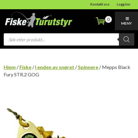
Kontakt oss
Logg inn
0
MENY
Products
search
Hjem
/
Fiske
/
I enden av snøret
/
Spinnere
/ Mepps Black
Fury STR.2 GOG