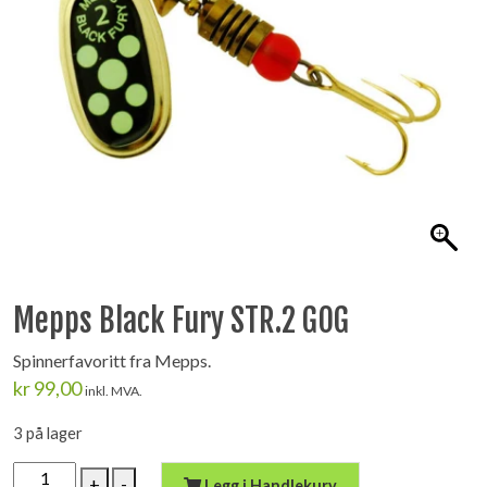
Mepps Black Fury STR.2 GOG
Spinnerfavoritt fra Mepps.
kr
99,00
inkl. MVA.
3 på lager
Mepps
+
-
Legg i Handlekurv