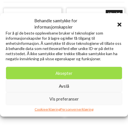
Utsolgt
Behandle samtykke for
informasjonskapsler
For å gi de beste opplevelsene bruker vi teknologier som
informasjonskapsler for å lagre og/eller få tilgang til
enhetsinformasjon. Å samtykke til disse teknologiene vil tillate oss
å behandle data som nettleseratferd eller unike ID-er på dette
nettstedet. Å ikke samtykke eller trekke tilbake samtykke kan ha
negativ innvirkning på visse egenskaper og funksjoner.
SAVAGE GEAR LB Cannibal
SAVAGE GEAR Lurebox 1A
Aksepter
Shad 6.8cm 3g Red Head
Smoke 13.8X7.7X3.1CM
kr
10,00
kr
49,00
Avslå
inkl. MVA.
inkl. MVA.
Legg i ønskelisten
Legg i ønskelisten
Vis preferanser
Cookieerklæring
Personvernerklæring