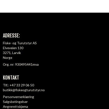
ADRESSE:
Fiske- og Turutstyr AS
Elveveien 130
3271, Larvik
Norge
Org. nr: 930495441mva
KONTAKT
Tlf.:
+47 33 29 06 50
butikk@fiskeogturutstyr.no
Personvernerklæring
Salgsbetingelser
Angrerettskjema