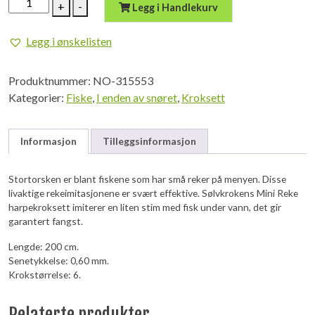
+
-
Legg i Handlekurv
Reke
Harpekroksett
Legg i ønskelisten
antall
Produktnummer:
NO-315553
Kategorier:
Fiske
,
I enden av snøret
,
Kroksett
Informasjon
Tilleggsinformasjon
Stortorsken er blant fiskene som har små reker på menyen. Disse
livaktige rekeimitasjonene er svært effektive. Sølvkrokens Mini Reke
harpekroksett imiterer en liten stim med fisk under vann, det gir
garantert fangst.
Lengde: 200 cm.
Senetykkelse: 0,60 mm.
Krokstørrelse: 6.
Relaterte produkter