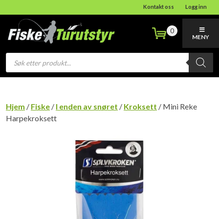
Kontakt oss
Logg inn
0
MENY
Products
search
Hjem
/
Fiske
/
I enden av snøret
/
Kroksett
/ Mini Reke
Harpekroksett