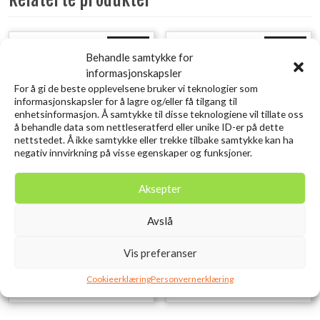
Utsolgt
Utsolgt
Behandle samtykke for
informasjonskapsler
For å gi de beste opplevelsene bruker vi teknologier som
informasjonskapsler for å lagre og/eller få tilgang til
enhetsinformasjon. Å samtykke til disse teknologiene vil tillate oss
å behandle data som nettleseratferd eller unike ID-er på dette
nettstedet. Å ikke samtykke eller trekke tilbake samtykke kan ha
negativ innvirkning på visse egenskaper og funksjoner.
Aksepter
SAVAGE GEAR Lurebox 3A
SAVAGE GEAR Lurebox 2A
Smoke 18.6X10.3X3.4CM
Smoke 16.1X9.1X3.1CM
Avslå
kr
79,00
kr
69,00
inkl. MVA.
inkl. MVA.
Vis preferanser
Legg i ønskelisten
Legg i ønskelisten
Cookieerklæring
Personvernerklæring