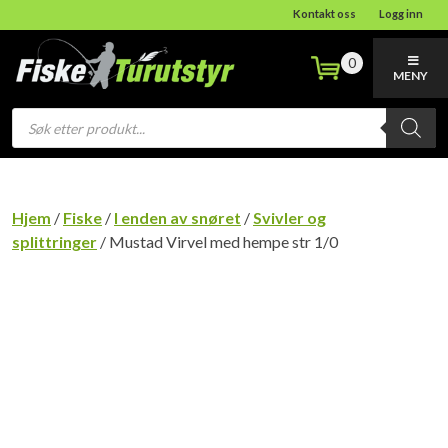
Kontakt oss
Logg inn
0
MENY
Products
search
Hjem
/
Fiske
/
I enden av snøret
/
Svivler og
splittringer
/ Mustad Virvel med hempe str 1/0