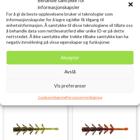
Behandle samtykke for
informasjonskapsler
For å gi de beste opplevelsene bruker vi teknologier som
informasjonskapsler for å lagre og/eller få tilgang til
enhetsinformasjon. Å samtykke til disse teknologiene vil tillate oss
å behandle data som nettleseratferd eller unike ID-er på dette
SAVAGE GEAR Craft
SAVAGE GEAR 3D Needle Jig
nettstedet. Å ikke samtykke eller trekke tilbake samtykke kan ha
Crawler 8.5CM 2.3G Holo
9cm 20g Sinking
negativ innvirkning på visse egenskaper og funksjoner.
Baitfish 8PCS
Needlefish PHP
kr
79,00
kr
119,00
Aksepter
inkl. MVA.
inkl. MVA.
Legg i ønskelisten
Legg i ønskelisten
Avslå
Vis preferanser
Cookieerklæring
Personvernerklæring