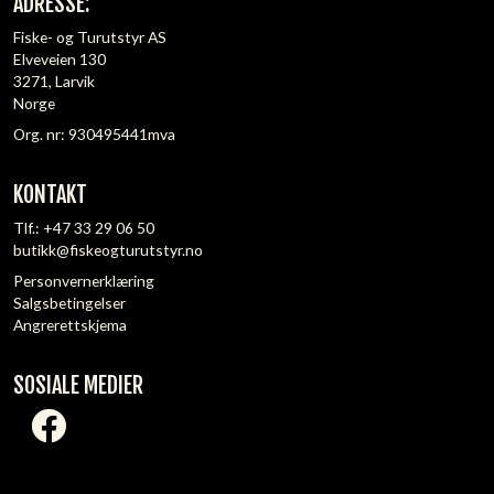
ADRESSE:
Fiske- og Turutstyr AS
Elveveien 130
3271, Larvik
Norge
Org. nr: 930495441mva
KONTAKT
Tlf.:
+47 33 29 06 50
butikk@fiskeogturutstyr.no
Personvernerklæring
Salgsbetingelser
Angrerettskjema
SOSIALE MEDIER