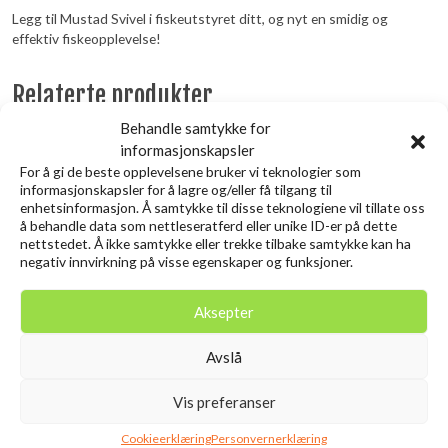
Legg til Mustad Svivel i fiskeutstyret ditt, og nyt en smidig og
effektiv fiskeopplevelse!
Relaterte produkter
Behandle samtykke for
informasjonskapsler
Utsolgt
For å gi de beste opplevelsene bruker vi teknologier som
informasjonskapsler for å lagre og/eller få tilgang til
enhetsinformasjon. Å samtykke til disse teknologiene vil tillate oss
å behandle data som nettleseratferd eller unike ID-er på dette
nettstedet. Å ikke samtykke eller trekke tilbake samtykke kan ha
negativ innvirkning på visse egenskaper og funksjoner.
Aksepter
Avslå
SAVAGE GEAR 3D Needle Jig
SAVAGE GEAR Lurebox 1A
9CM 20G Sinking Sardine
Smoke 13.8X7.7X3.1CM
Vis preferanser
kr
49,00
PHP
inkl. MVA.
kr
119,00
Cookieerklæring
Personvernerklæring
inkl. MVA.