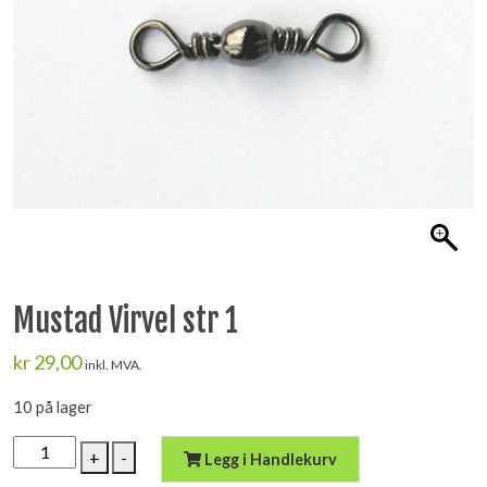
Mustad Virvel str 1
kr
29,00
inkl. MVA.
10 på lager
Mustad
+
-
Legg i Handlekurv
Virvel