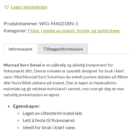
str
Legg i ønskelisten
1
antall
Produktnummer:
WIG-MA021BN-1
Kategorier:
Fiske
,
I enden av snøret
,
Svivler og splittringer
Informasjon
Tilleggsinformasjon
Mustad Sort Svivel
er en pålitelig og allsidig komponent for
fiskesnøret ditt. Denne svivelen er spesielt designet for bruk i klart
vann. Med Mustad Sort Svivel kan du enkelt justere dybden på flåten
eller feste Blink-pirkene på snøret. Den er laget av høykvalitets
materiale og gir minimal motstand i vannet, noe som gir deg en mer
naturlig presentasjon av agnet.
Egenskaper
:
Laget av slitesterkt materiale.
Lett å feste til fiskesnøret.
Ideell for bruk i klart vann.