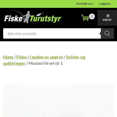
Kontakt oss
Logg inn
0
MENY
Products
search
Hjem
/
Fiske
/
I enden av snøret
/
Svivler og
splittringer
/ Mustad Virvel str 1