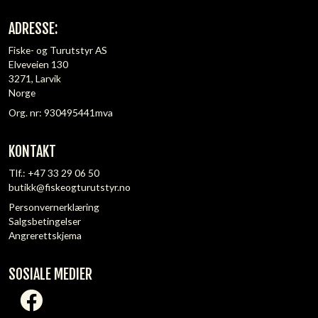
ADRESSE:
Fiske- og Turutstyr AS
Elveveien 130
3271, Larvik
Norge
Org. nr: 930495441mva
KONTAKT
Tlf.:
+47 33 29 06 50
butikk@fiskeogturutstyr.no
Personvernerklæring
Salgsbetingelser
Angrerettskjema
SOSIALE MEDIER