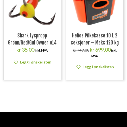
Shark Lyspropp
Helios Pilkekasse 10 L 2
Grønn/Rød/Gul Owner #14
seksjoner – Maks 120 kg
Opprinnelig
Nåværend
kr
35,00
kr
699,00
kr
749,00
inkl. MVA.
inkl.
pris
pris
MVA.
var:
er:
Legg i ønskelisten
kr 749,00.
kr 699,00.
Legg i ønskelisten