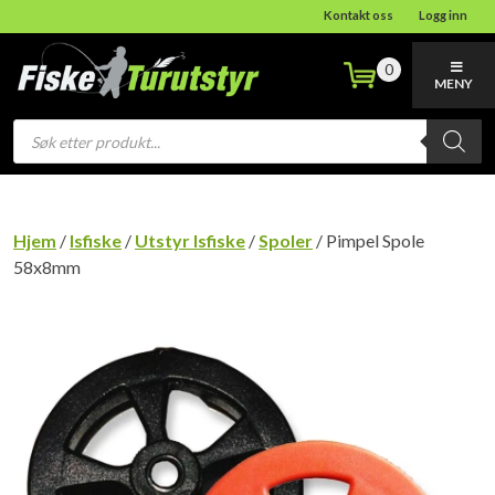
Kontakt oss
Logg inn
0
MENY
Products
search
Hjem
/
Isfiske
/
Utstyr Isfiske
/
Spoler
/ Pimpel Spole
58x8mm