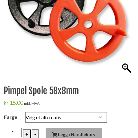
Pimpel Spole 58x8mm
kr
15,00
inkl. MVA.
Farge
Pimpel
+
-
Legg i Handlekurv