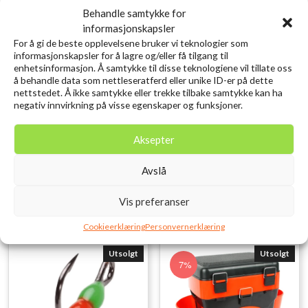
Behandle samtykke for
informasjonskapsler
For å gi de beste opplevelsene bruker vi teknologier som
informasjonskapsler for å lagre og/eller få tilgang til
enhetsinformasjon. Å samtykke til disse teknologiene vil tillate oss
å behandle data som nettleseratferd eller unike ID-er på dette
nettstedet. Å ikke samtykke eller trekke tilbake samtykke kan ha
Shark Lyspropp
Ice Attack Tornado Pimpel
negativ innvirkning på visse egenskaper og funksjoner.
Grønn/Rød/Gul Owner #16
45mm 13g GO-SIL
kr
35,00
kr
119,00
inkl. MVA.
inkl. MVA.
Aksepter
Legg i ønskelisten
Legg i ønskelisten
Avslå
Vis preferanser
Cookieerklæring
Personvernerklæring
Utsolgt
Utsolgt
7%