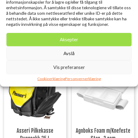
informasjonskapsler for å lagre og/eller få tilgang til
Grønn/Rød/Gul Owner #14
seksjoner – Maks 120 kg
enhetsinformasjon. Å samtykke til disse teknologiene vil tillate oss
Opprinnelig
Nåværend
å behandle data som nettleseratferd eller unike ID-er på dette
kr
35,00
kr
699,00
kr
749,00
inkl. MVA.
inkl.
pris
pris
nettstedet. Å ikke samtykke eller trekke tilbake samtykke kan ha
MVA.
var:
er:
negativ innvirkning på visse egenskaper og funksjoner.
Legg i ønskelisten
kr 749,00.
kr 699,00.
Legg i ønskelisten
Aksepter
Avslå
Vis preferanser
Cookieerklæring
Personvernerklæring
Asseri Pilkekasse
Agnboks Foam m/Knefeste