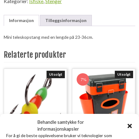
Kategorier:
Isfiske
,
Stenger
Informasjon
Tilleggsinformasjon
Mini teleskopstang med en lengde på 23-36cm.
Relaterte produkter
Utsolgt
Utsolgt
7%
Behandle samtykke for
informasjonskapsler
For å gi de beste opplevelsene bruker vi teknologier som
Shark Lyspropp
Helios Pilkekasse 10 L 2