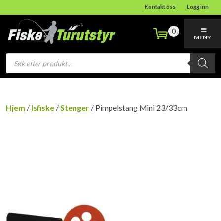
Kontakt oss
Logg inn
0
MENY
Products
search
Hjem
/
Isfiske
/
Stenger
/ Pimpelstang Mini 23/33cm