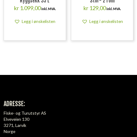
Ryggsekk 35 L
Stor- 2 rom
kr
1.099,00
kr
129,00
inkl. MVA.
inkl. MVA.
Legg i ønskelisten
Legg i ønskelisten
ADRESSE:
Fiske- og Turutstyr AS
Elveveien 130
3271, Larvik
Norge