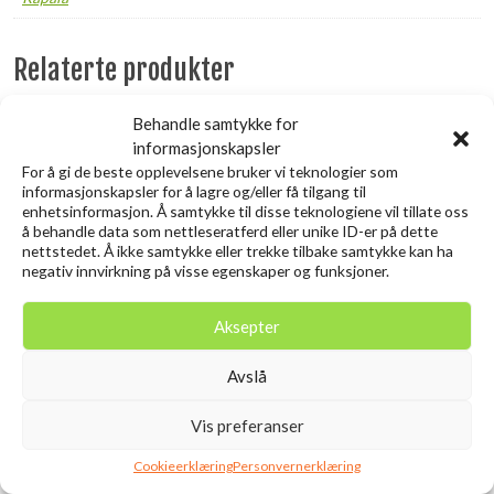
Relaterte produkter
Behandle samtykke for
Utsolgt
informasjonskapsler
For å gi de beste opplevelsene bruker vi teknologier som
informasjonskapsler for å lagre og/eller få tilgang til
enhetsinformasjon. Å samtykke til disse teknologiene vil tillate oss
å behandle data som nettleseratferd eller unike ID-er på dette
nettstedet. Å ikke samtykke eller trekke tilbake samtykke kan ha
negativ innvirkning på visse egenskaper og funksjoner.
Aksepter
SAVAGE GEAR 3D Needle Jig
SAVAGE GEAR LB Cannibal
Avslå
9CM 20G Sinking Glow
Shad 6.8cm 3g Firetiger
kr
10,00
Zebra PHP
Vis preferanser
inkl. MVA.
kr
119,00
inkl. MVA.
Cookieerklæring
Personvernerklæring
Legg i ønskelisten