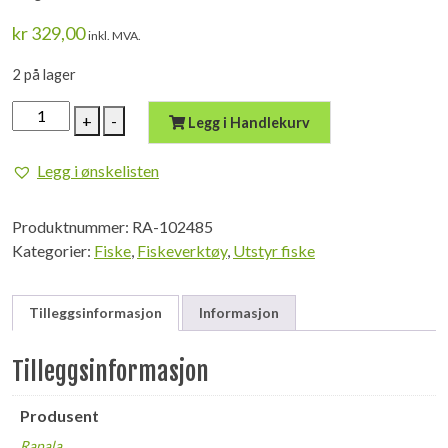
kr
329,00
inkl. MVA.
2 på lager
Rapala
+
-
Legg i Handlekurv
Anglers
HD
Legg i ønskelisten
Splittringtang
antall
Produktnummer:
RA-102485
Kategorier:
Fiske
,
Fiskeverktøy
,
Utstyr fiske
Tilleggsinformasjon
Informasjon
Tilleggsinformasjon
Produsent
Rapala