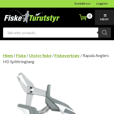
Kontakt oss
Logg inn
0
MENY
Products
search
Hjem
/
Fiske
/
Utstyr fiske
/
Fiskeverktøy
/ Rapala Anglers
HD Splittringtang