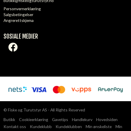
butikk@fiskeogturutstyr.no
Personvernerklæring
Salgsbetingelser
Angrerettskjema
SOSIALE MEDIER
© Fiske og Turutstyr AS - All Rights Reserved
Butikk
Cookieerklæring
Gavetips
Handlekurv
Hovedsiden
Kontakt oss
Kundeklubb
Kundeklubben
Min ønskeliste
Min