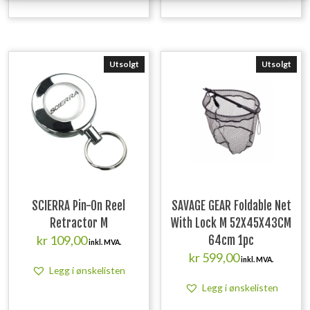
Utsolgt
Utsolgt
SCIERRA Pin-On Reel
SAVAGE GEAR Foldable Net
Retractor M
With Lock M 52X45X43CM
kr
109,00
64cm 1pc
inkl. MVA.
kr
599,00
inkl. MVA.
Legg i ønskelisten
Legg i ønskelisten