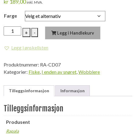
kr
189,00
inkl. MVA.
Farge
Rapala
+
-
Legg i Handlekurv
CountDown
7cm
Legg i ønskelisten
antall
Produktnummer:
RA-CD07
Kategorier:
Fiske
,
I enden av snøret
,
Wobblere
Tilleggsinformasjon
Informasjon
Tilleggsinformasjon
Produsent
Rapala