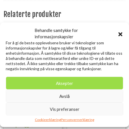
Relaterte produkter
Behandle samtykke for
Utsolgt
informasjonskapsler
For å gi de beste opplevelsene bruker vi teknologier som
informasjonskapsler for å lagre og/eller få tilgang til
enhetsinformasjon. Å samtykke til disse teknologiene vil tillate oss
å behandle data som nettleseratferd eller unike ID-er på dette
nettstedet. Å ikke samtykke eller trekke tilbake samtykke kan ha
negativ innvirkning på visse egenskaper og funksjoner.
Aksepter
SAVAGE GEAR 3D Needle Jig
SAVAGE GEAR LB Cannibal
Avslå
6CM 7G Sinking Sardine
Shad 6.8cm 3g Red Head
kr
10,00
PHP
inkl. MVA.
Vis preferanser
kr
119,00
inkl. MVA.
Legg i ønskelisten
Cookieerklæring
Personvernerklæring
Legg i ønskelisten