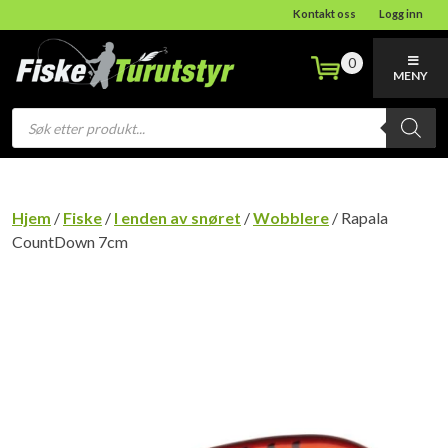
Kontakt oss
Logg inn
0
MENY
Products
search
Hjem
/
Fiske
/
I enden av snøret
/
Wobblere
/ Rapala
CountDown 7cm