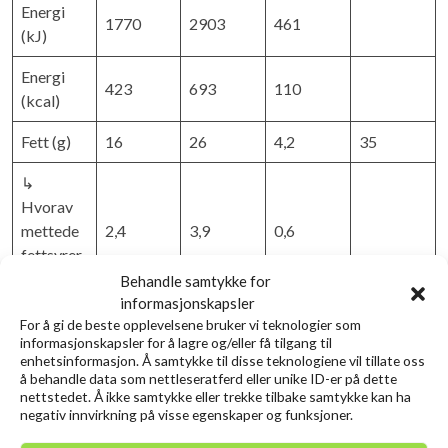
Energi
1770
2903
461
(kJ)
Energi
423
693
110
(kcal)
Fett (g)
16
26
4,2
35
↳
Hvorav
mettede
2,4
3,9
0,6
fettsyrer
(g)
Behandle samtykke for
informasjonskapsler
Karbohy
For å gi de beste opplevelsene bruker vi teknologier som
46
75
12,0
45
informasjonskapsler for å lagre og/eller få tilgang til
drater (g)
enhetsinformasjon. Å samtykke til disse teknologiene vil tillate oss
å behandle data som nettleseratferd eller unike ID-er på dette
↳
nettstedet. Å ikke samtykke eller trekke tilbake samtykke kan ha
Hvorav
negativ innvirkning på visse egenskaper og funksjoner.
6,5
10,7
1,7
sukkerart