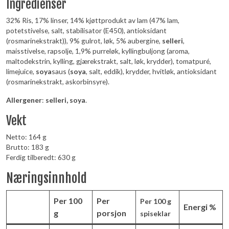
Ingredienser
32% Ris, 17% linser, 14% kjøttprodukt av lam (47% lam,
potetstivelse, salt, stabilisator (E450), antioksidant
(rosmarinekstrakt)), 9% gulrot, løk, 5% aubergine,
selleri
,
maisstivelse, rapsolje, 1,9% purreløk, kyllingbuljong (aroma,
maltodekstrin, kylling, gjærekstrakt, salt, løk, krydder), tomatpuré,
limejuice,
soya
saus (
soya
, salt, eddik), krydder, hvitløk, antioksidant
(rosmarinekstrakt, askorbinsyre).
Allergener
:
selleri, soya
.
Vekt
Netto: 164 g
Brutto: 183 g
Ferdig tilberedt: 630 g
Næringsinnhold
Per 100
Per
Per 100 g
Energi %
g
porsjon
spiseklar