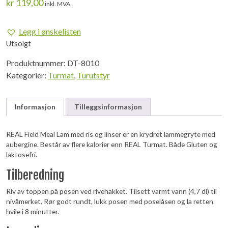
kr
119,00
inkl. MVA.
Legg i ønskelisten
Utsolgt
Produktnummer:
DT-8010
Kategorier:
Turmat
,
Turutstyr
Informasjon
Tilleggsinformasjon
REAL Field Meal Lam med ris og linser er en krydret lammegryte med
aubergine. Består av flere kalorier enn REAL Turmat. Både Gluten og
laktosefri.
Tilberedning
Riv av toppen på posen ved rivehakket. Tilsett varmt vann (4,7 dl) til
nivåmerket. Rør godt rundt, lukk posen med poselåsen og la retten
hvile i 8 minutter.