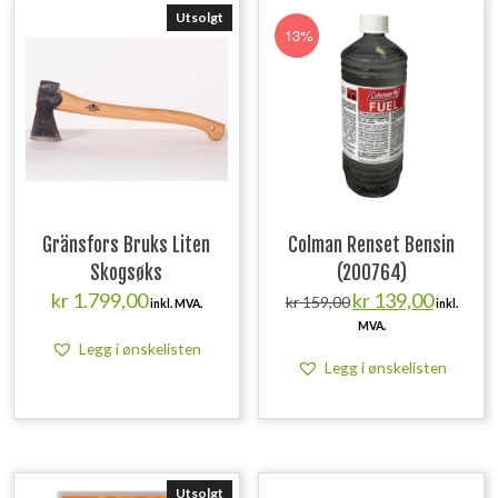
Utsolgt
13%
Gränsfors Bruks Liten
Colman Renset Bensin
Skogsøks
(200764)
Opprinnelig
Nåværend
kr
1.799,00
kr
139,00
kr
159,00
inkl. MVA.
inkl.
pris
pris
MVA.
var:
er:
Legg i ønskelisten
kr 159,00.
kr 139,00.
Legg i ønskelisten
Utsolgt