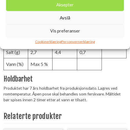
er (g)
Aksepter
Kostfiber
11
18
2,9
Avslå
(g)
Vis preferanser
Protein
20
33
5,2
20
(g)
Cookieerklæring
Personvernerklæring
Salt (g)
2,7
4,4
0,7
Vann (%)
Max 5 %
Holdbarhet
Produktet har 7 års holdbarhet fra produksjonsdato. Lagres ved
romtemperatur. Åpen pose skal behandles som ferskvare. Måltidet
bør spises innen 2 timer etter at vann er tilsatt.
Relaterte produkter