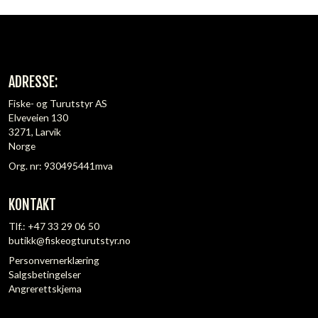
ADRESSE:
Fiske- og Turutstyr AS
Elveveien 130
3271, Larvik
Norge
Org. nr: 930495441mva
KONTAKT
Tlf.:
+47 33 29 06 50
butikk@fiskeogturutstyr.no
Personvernerklæring
Salgsbetingelser
Angrerettskjema