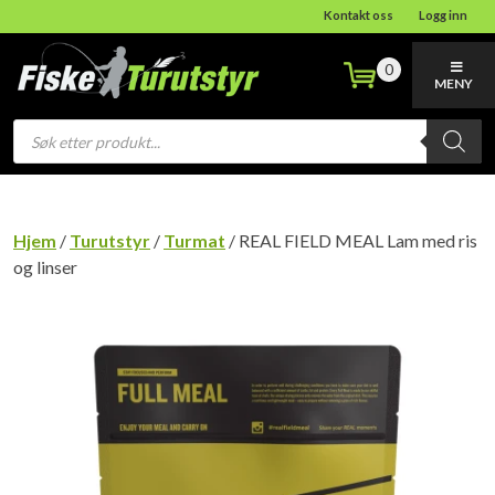
Kontakt oss
Logg inn
0
MENY
Products
search
Hjem
/
Turutstyr
/
Turmat
/ REAL FIELD MEAL Lam med ris
og linser