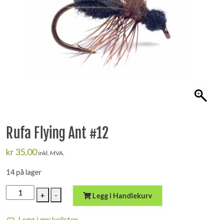
Rufa Flying Ant #12
kr
35,00
inkl. MVA.
14 på lager
Rufa
+
-
Legg i Handlekurv
Flying
Ant
Legg i ønskelisten