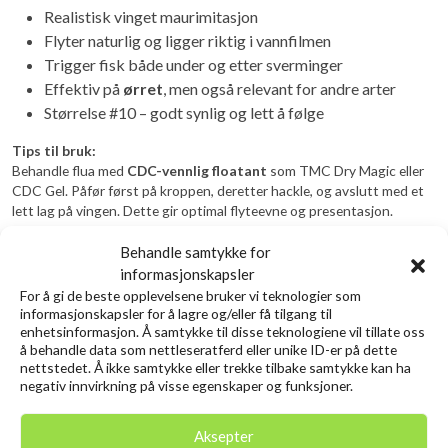
Realistisk vinget maurimitasjon
Flyter naturlig og ligger riktig i vannfilmen
Trigger fisk både under og etter sverminger
Effektiv på
ørret
, men også relevant for andre arter
Størrelse #10 – godt synlig og lett å følge
Tips til bruk:
Behandle flua med
CDC-vennlig floatant
som TMC Dry Magic eller
CDC Gel. Påfør først på kroppen, deretter hackle, og avslutt med et
lett lag på vingen. Dette gir optimal flyteevne og presentasjon.
Sesong:
Behandle samtykke for
Primært fra
mai og gjennom sommeren
, men kan fiskes med
informasjonskapsler
suksess hele sesongen.
For å gi de beste opplevelsene bruker vi teknologier som
informasjonskapsler for å lagre og/eller få tilgang til
enhetsinformasjon. Å samtykke til disse teknologiene vil tillate oss
Relaterte produkter
å behandle data som nettleseratferd eller unike ID-er på dette
nettstedet. Å ikke samtykke eller trekke tilbake samtykke kan ha
negativ innvirkning på visse egenskaper og funksjoner.
Utsolgt
Aksepter