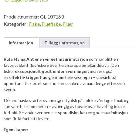
#12
antall
Produktnummer:
GL-107163
Kategorier:
Fiske
,
Fluefiske
,
Fluer
Informasjon
Tilleggsinformasjon
Rufa Flying Ant
er en
vinget maurimitasjon
som har blitt en
favoritt blant fluefiskere over hele Europa og Skandinavia. Den
fisker
eksepsjonelt godt under sverminger
, men er også
en
effektiv triggerflue
gjennom hele sesongen – spesielt på
opportunistisk ørret som husker smaken av maur lenge etter siste
sverm.
I Skandinavia starter svermingen typisk på solrike vårdager i mai, og
kan vare hele sommeren – avhengig av høyde over havet og lokale
forhold. Selv når svermene er sporadiske, kan en god maurimitasjon
som Rufa fortsatt levere.
Egenskaper: