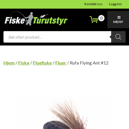
Kontakt oss
Logg inn
0
MENY
Products
search
Hjem
/
Fiske
/
Fluefiske
/
Fluer
/ Rufa Flying Ant #12