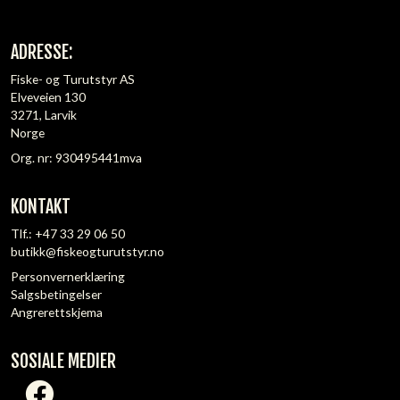
ADRESSE:
Fiske- og Turutstyr AS
Elveveien 130
3271, Larvik
Norge
Org. nr: 930495441mva
KONTAKT
Tlf.:
+47 33 29 06 50
butikk@fiskeogturutstyr.no
Personvernerklæring
Salgsbetingelser
Angrerettskjema
SOSIALE MEDIER