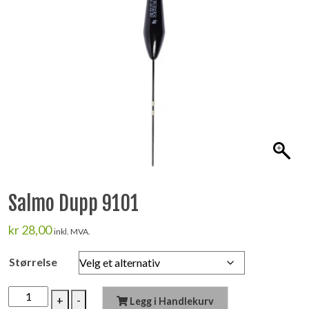
Salmo Dupp 9101
kr
28,00
inkl. MVA.
Størrelse
Salmo
+
-
Legg i Handlekurv