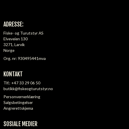
ADRESSE:
Fiske- og Turutstyr AS
Elveveien 130
3271, Larvik
Norge
Org. nr: 930495441mva
KONTAKT
Tlf.:
+47 33 29 06 50
butikk@fiskeogturutstyr.no
Personvernerklæring
Salgsbetingelser
Angrerettskjema
SOSIALE MEDIER