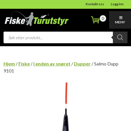
Kontakt oss
Logg inn
0
MENY
Products
search
Hjem
/
Fiske
/
I enden av snøret
/
Dupper
/ Salmo Dupp
9101