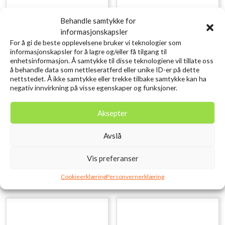
Behandle samtykke for
informasjonskapsler
For å gi de beste opplevelsene bruker vi teknologier som
informasjonskapsler for å lagre og/eller få tilgang til
enhetsinformasjon. Å samtykke til disse teknologiene vil tillate oss
å behandle data som nettleseratferd eller unike ID-er på dette
nettstedet. Å ikke samtykke eller trekke tilbake samtykke kan ha
negativ innvirkning på visse egenskaper og funksjoner.
SAVAGE GEAR Craft
SAVAGE GEAR LB Cannibal
Crawler 8.5CM 2.3G Holo
Shad 10cm 9g Perch
Aksepter
kr
15,00
Baitfish 8PCS
inkl. MVA.
kr
79,00
Avslå
inkl. MVA.
Legg i ønskelisten
Legg i ønskelisten
Vis preferanser
Cookieerklæring
Personvernerklæring