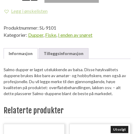
Dupp
9101
Legg i ønskelisten
antall
Produktnummer:
SL-9101
Kategorier:
Dupper
,
Fiske
,
I enden av snøret
Informasjon
Tilleggsinformasjon
Salmo dupper er laget utelukkende av balsa. Disse høykvalitets
duppene brukes ikke bare av amatør- og hobbyfiskere, men også av
profesjonelle. Du vil legge merke til den gjennomgående, høye
kvaliteten på produktet: overflatebehandlingen, lakken osv. – alt
dette plasserer Salmo-duppene blant de beste på markedet.
Relaterte produkter
Utsolgt