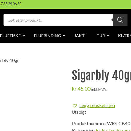
47 33 29 06 50
Products
search
FLUEFISKE
FLUEBINDING
JAKT
TUR
KLÆR
arbly 40gr
Sigarbly 40g
kr
45,00
inkl. MVA.
Legg i ønskelisten
Utsolgt
Produktnummer:
WIG-CB40
Kategorier:
Fiske
,
I enden av 