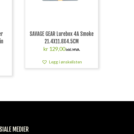
er
SAVAGE GEAR Lurebox 4A Smoke
in
21.4X11.8X4.5CM
kr
129,00
inkl. MVA.
Legg i ønskelisten
SIALE MEDIER