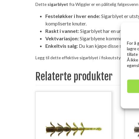
Dette
sigarblyet
fra Wiggler er en pålitelig følgesvenn
Festeløkker i hver ende:
Sigarblyet er utst
kompliserte knuter.
Raskt i vannet:
Sigarblyet har en unik form s
Vektvariasjon:
Sigarblyene kommer i ulike ve
For å 
Enkeltvis salg:
Du kan kjøpe disse sigarblyene
lagre 
tillat
Legg til dette effektive sigarblyet i fiskeutstyret ditt 
Å ikke
egensk
Relaterte produkter