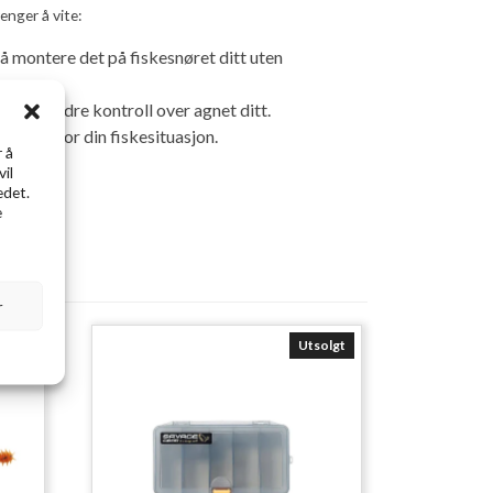
enger å vite:
 å montere det på fiskesnøret ditt uten
ir deg bedre kontroll over agnet ditt.
r best for din fiskesituasjon.
 å
vil
edet.
e
r
Utsolgt