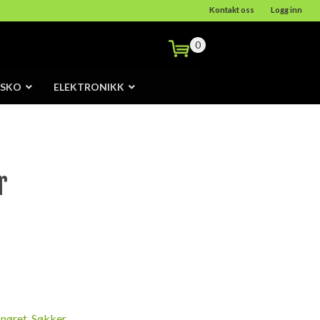
Kontakt oss
Logg inn
0
/SKO
ELEKTRONIKK
r
snøret
,
Søkker