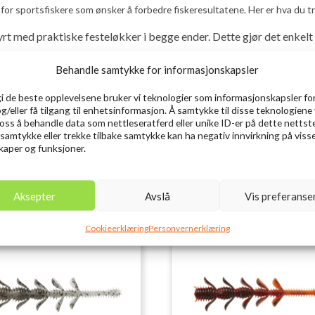
 for sportsfiskere som ønsker å forbedre fiskeresultatene. Her er hva du tr
yrt med praktiske festeløkker i begge ender. Dette gjør det enkelt
Behandle samtykke for informasjonskapsler
om gjør at det synker raskt i vannet, selv under lite strøm. Dette g
ktklasser, fra lette 5 gram til solide 500 gram. Velg den som passe
gi de beste opplevelsene bruker vi teknologier som informasjonskapsler for
 enkeltvis, slik at du kan tilpasse antallet etter behov.
og/eller få tilgang til enhetsinformasjon. Å samtykke til disse teknologiene 
e oss å behandle data som nettleseratferd eller unike ID-er på dette nettst
og forbedre sjansene for en vellykket fisketur!
 samtykke eller trekke tilbake samtykke kan ha negativ innvirkning på viss
aper og funksjoner.
Aksepter
Avslå
Vis preferanse
Cookieerklæring
Personvernerklæring