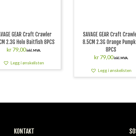
VAGE GEAR Craft Crawler
SAVAGE GEAR Craft Crawl
CM 2.3G Holo Baitfish 8PCS
8.5CM 2.3G Orange Pumpk
kr
79,00
8PCS
inkl. MVA.
kr
79,00
inkl. MVA.
Legg i ønskelisten
Legg i ønskelisten
KONTAKT
SO