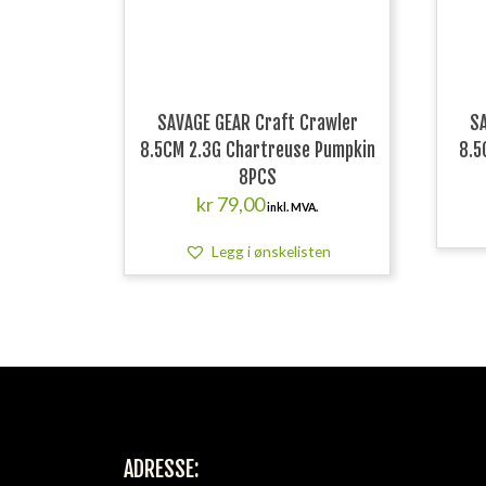
SAVAGE GEAR Craft Crawler
SA
8.5CM 2.3G Chartreuse Pumpkin
8.5
8PCS
kr
79,00
inkl. MVA.
Legg i ønskelisten
ADRESSE: