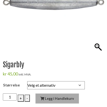
Sigarbly
kr
45,00
inkl. MVA.
Størrelse
Sigarbly
+
-
Legg i Handlekurv
antall