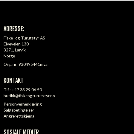
ADRESSE:
Fiske- og Turutstyr AS
Elveveien 130
3271, Larvik
Norge
Org. nr: 930495441mva
KONTAKT
Tlf.:
+47 33 29 06 50
butikk@fiskeogturutstyr.no
Personvernerklæring
Salgsbetingelser
Angrerettskjema
SOSIALE MEDIER