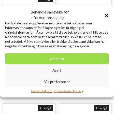
Behandle samtykke for
informasjonskapsler
For å gi de beste opplevelsene bruker vi teknologier som
informasjonskapsler for å lagre og/eller få tilgang til
enhetsinformasjon. Å samtykke til disse teknologiene vil tillate oss
å behandle data som nettleseratferd eller unike ID-er på dette
nettstedet. Å ikke samtykke eller trekke tilbake samtykke kan ha
negativ innvirkning på visse egenskaper og funksjoner.
SAVAGE GEAR 3D Needle Jig
SAVAGE GEAR Craft
9CM 20G Sinking Glow
Crawler 8.5CM 2.3G
Aksepter
Zebra PHP
Chartreuse Pumpkin 8PCS
kr
119,00
kr
79,00
Avslå
inkl. MVA.
inkl. MVA.
Legg i ønskelisten
Legg i ønskelisten
Vis preferanser
Cookieerklæring
Personvernerklæring
Utsolgt
Utsolgt