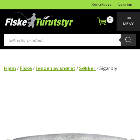
Kontakt oss
Logg inn
0
MENY
Products
search
Hjem
/
Fiske
/
I enden av snøret
/
Søkker
/ Sigarbly