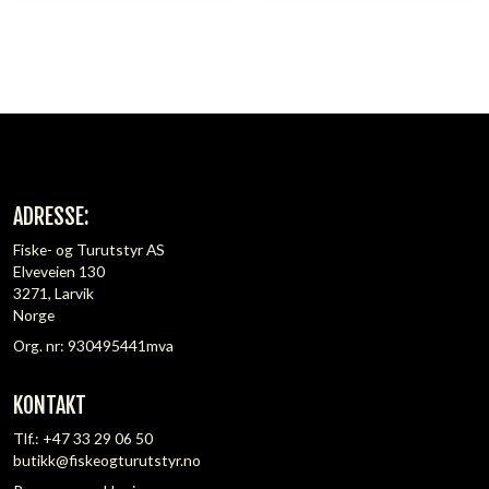
ADRESSE:
Fiske- og Turutstyr AS
Elveveien 130
3271, Larvik
Norge
Org. nr: 930495441mva
KONTAKT
Tlf.:
+47 33 29 06 50
butikk@fiskeogturutstyr.no