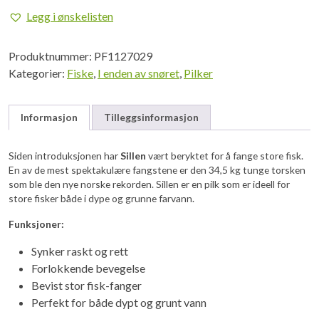
Holographic
Legg i ønskelisten
Blue
antall
Produktnummer:
PF1127029
Kategorier:
Fiske
,
I enden av snøret
,
Pilker
Informasjon
Tilleggsinformasjon
Siden introduksjonen har
Sillen
vært beryktet for å fange store fisk.
En av de mest spektakulære fangstene er den 34,5 kg tunge torsken
som ble den nye norske rekorden. Sillen er en pilk som er ideell for
store fisker både i dype og grunne farvann.
Funksjoner:
Synker raskt og rett
Forlokkende bevegelse
Bevist stor fisk-fanger
Perfekt for både dypt og grunt vann