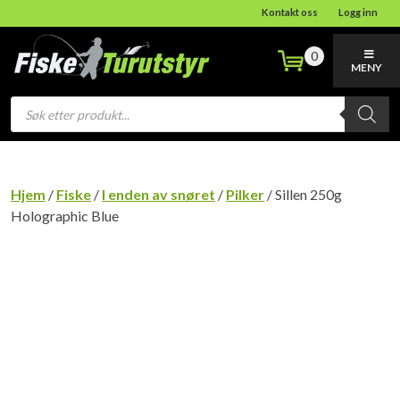
Kontakt oss
Logg inn
0
MENY
Products
search
Hjem
/
Fiske
/
I enden av snøret
/
Pilker
/ Sillen 250g
Holographic Blue