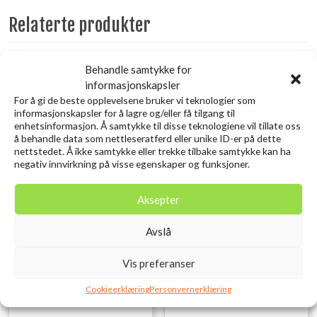
Relaterte produkter
Behandle samtykke for
Utsolgt
informasjonskapsler
For å gi de beste opplevelsene bruker vi teknologier som
informasjonskapsler for å lagre og/eller få tilgang til
enhetsinformasjon. Å samtykke til disse teknologiene vil tillate oss
å behandle data som nettleseratferd eller unike ID-er på dette
nettstedet. Å ikke samtykke eller trekke tilbake samtykke kan ha
negativ innvirkning på visse egenskaper og funksjoner.
Aksepter
SAVAGE GEAR Lurebox 4A
SAVAGE GEAR 3D Needle Jig
Avslå
Smoke 21.4X11.8X4.5CM
9CM 20G Sinking Sardine
kr
129,00
PHP
inkl. MVA.
Vis preferanser
kr
119,00
inkl. MVA.
Legg i ønskelisten
Cookieerklæring
Personvernerklæring
Legg i ønskelisten