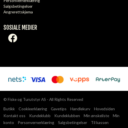
Personvernerklæring
Salgsbetingelser
Angrerettskjema
SOSIALE MEDIER
© Fiske og Turutstyr AS - All Rights Reserved
Butikk
Cookieerklæring
Gavetips
Handlekurv
Hovedsiden
Kontakt oss
Kundeklubb
Kundeklubben
Min ønskeliste
Min
konto
Personvernerklæring
Salgsbetingelser
Til kassen