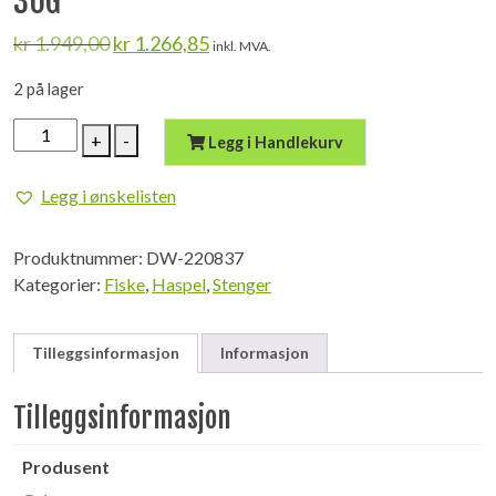
30G
Opprinnelig
Nåværende
kr
1.949,00
kr
1.266,85
inkl. MVA.
pris
pris
var:
er:
2 på lager
kr 1.949,00.
kr 1.266,85.
DAIWA
+
-
Legg i Handlekurv
SilverCreek
Spin
Legg i ønskelisten
13'
4PC
Produktnummer:
DW-220837
7
Kategorier:
Fiske
,
Haspel
,
Stenger
-
30G
antall
Tilleggsinformasjon
Informasjon
Tilleggsinformasjon
Produsent