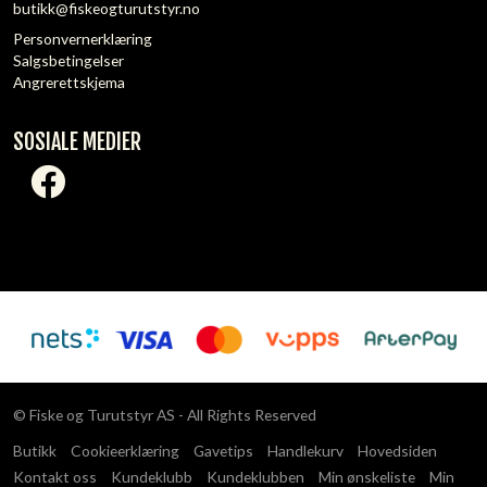
butikk@fiskeogturutstyr.no
Personvernerklæring
Salgsbetingelser
Angrerettskjema
SOSIALE MEDIER
© Fiske og Turutstyr AS - All Rights Reserved
Butikk
Cookieerklæring
Gavetips
Handlekurv
Hovedsiden
Kontakt oss
Kundeklubb
Kundeklubben
Min ønskeliste
Min