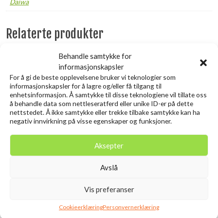
Daiwa
Relaterte produkter
Behandle samtykke for
Utsolgt
informasjonskapsler
For å gi de beste opplevelsene bruker vi teknologier som
informasjonskapsler for å lagre og/eller få tilgang til
enhetsinformasjon. Å samtykke til disse teknologiene vil tillate oss
å behandle data som nettleseratferd eller unike ID-er på dette
nettstedet. Å ikke samtykke eller trekke tilbake samtykke kan ha
negativ innvirkning på visse egenskaper og funksjoner.
Aksepter
SAVAGE GEAR Craft
SAVAGE GEAR Lurebox 3A
Avslå
Crawler 8.5CM 2.3G
Smoke 18.6X10.3X3.4CM
kr
79,00
Chartreuse Pumpkin 8PCS
Vis preferanser
inkl. MVA.
kr
79,00
inkl. MVA.
Cookieerklæring
Personvernerklæring
Legg i ønskelisten