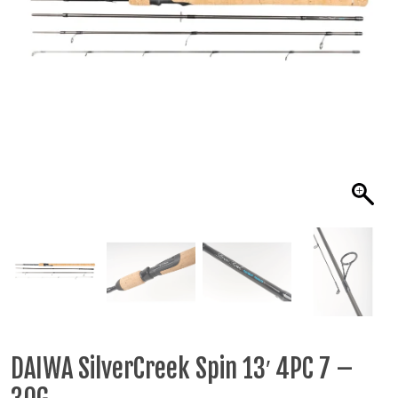
DAIWA SilverCreek Spin 13′ 4PC 7 –