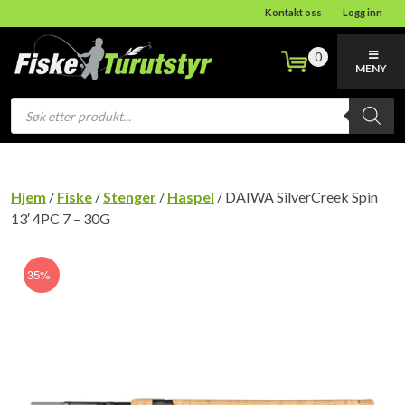
Kontakt oss
Logg inn
0
MENY
Products
search
Hjem
/
Fiske
/
Stenger
/
Haspel
/ DAIWA SilverCreek Spin
13′ 4PC 7 – 30G
35%