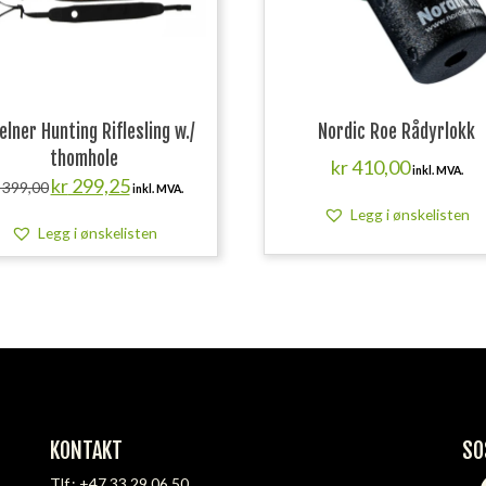
elner Hunting Riflesling w./
Nordic Roe Rådyrlokk
thomhole
kr
410,00
inkl. MVA.
Opprinnelig
Nåværende
kr
299,25
399,00
inkl. MVA.
pris
pris
Legg i ønskelisten
var:
er:
Legg i ønskelisten
kr 399,00.
kr 299,25.
KONTAKT
SO
Tlf.:
+47 33 29 06 50