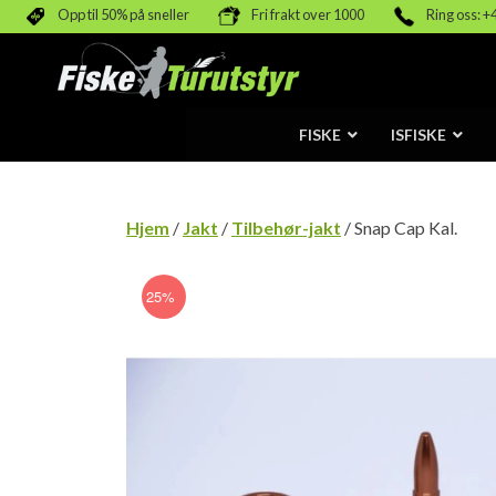
Opp til 50% på sneller
Fri frakt over 1000
Ring oss: +
FISKE
ISFISKE
Hjem
/
Jakt
/
Tilbehør-jakt
/ Snap Cap Kal.
25%