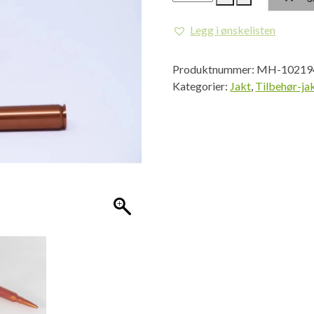
Cap
Kal.
Legg i ønskelisten
antall
Produktnummer:
MH-10219
Kategorier:
Jakt
,
Tilbehør-ja