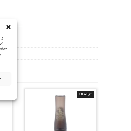
 å
vil
edet.
e
r
Utsolgt