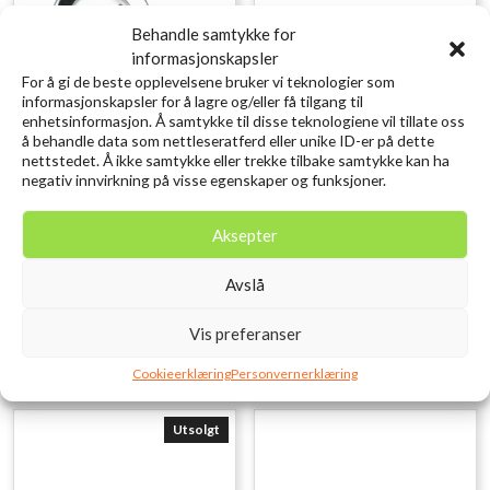
Behandle samtykke for
informasjonskapsler
For å gi de beste opplevelsene bruker vi teknologier som
informasjonskapsler for å lagre og/eller få tilgang til
enhetsinformasjon. Å samtykke til disse teknologiene vil tillate oss
å behandle data som nettleseratferd eller unike ID-er på dette
nettstedet. Å ikke samtykke eller trekke tilbake samtykke kan ha
negativ innvirkning på visse egenskaper og funksjoner.
SCIERRA Pin-On Reel
SAVAGE GEAR LB Cannibal
Retractor M
Shad 6.8cm 3g Firetiger
Aksepter
kr
109,00
kr
10,00
inkl. MVA.
inkl. MVA.
Avslå
Legg i ønskelisten
Legg i ønskelisten
Vis preferanser
Cookieerklæring
Personvernerklæring
Utsolgt