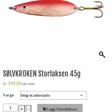
SØLVKROKEN Storlaksen 45g
kr
119,00
inkl. MVA.
Farge
SØLVKROKEN
+
-
Legg i Handlekurv