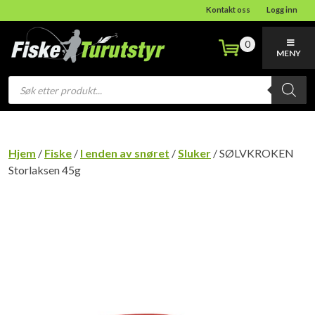
Kontakt oss
Logg inn
0
MENY
Products
search
Hjem
/
Fiske
/
I enden av snøret
/
Sluker
/ SØLVKROKEN
Storlaksen 45g