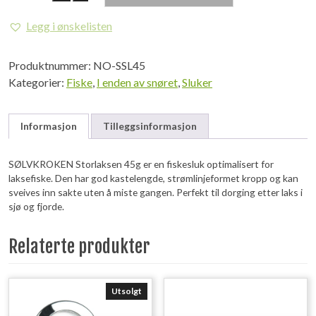
Storlaksen
45g
Legg i ønskelisten
antall
Produktnummer:
NO-SSL45
Kategorier:
Fiske
,
I enden av snøret
,
Sluker
Informasjon
Tilleggsinformasjon
SØLVKROKEN Storlaksen 45g er en fiskesluk optimalisert for
laksefiske. Den har god kastelengde, strømlinjeformet kropp og kan
sveives inn sakte uten å miste gangen. Perfekt til dorging etter laks i
sjø og fjorde.
Relaterte produkter
Utsolgt