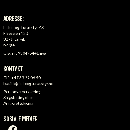
ADRESSE:
Fiske- og Turutstyr AS
Elveveien 130
3271, Larvik
Norge
Org. nr: 930495441mva
KONTAKT
Tlf.:
+47 33 29 06 50
butikk@fiskeogturutstyr.no
Personvernerklæring
Salgsbetingelser
Angrerettskjema
SOSIALE MEDIER