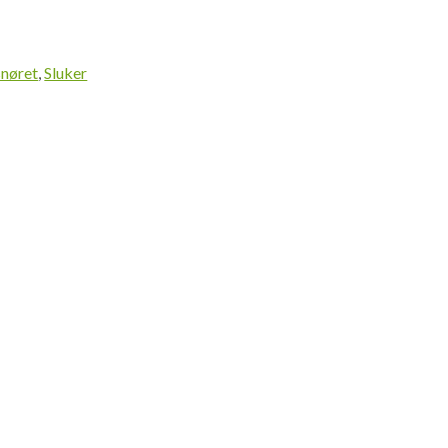
4
snøret
,
Sluker