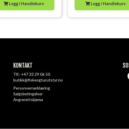
Legg i Handlekurv
Legg i Handlekurv
KONTAKT
SO
Tlf.:
+47 33 29 06 50
butikk@fiskeogturutstyr.no
Personvernerklæring
Salgsbetingelser
Angrerettskjema