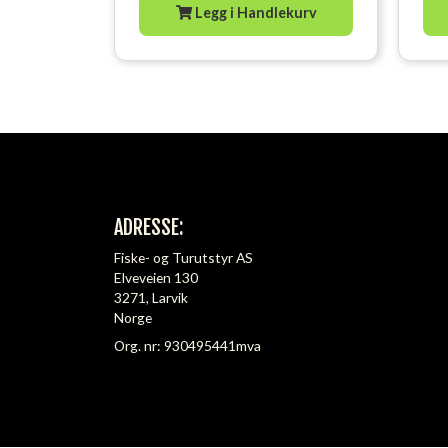
Legg i Handlekurv
ADRESSE:
Fiske- og Turutstyr AS
Elveveien 130
3271, Larvik
Norge
Org. nr: 930495441mva