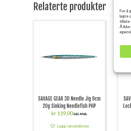
Relaterte produkter
For å 
lagre 
tillat
Å ikke
egensk
SAVAGE GEAR 3D Needle Jig 9cm
SAV
20g Sinking Needlefish PHP
Loc
kr
119,00
inkl. MVA.
Legg i ønskelisten