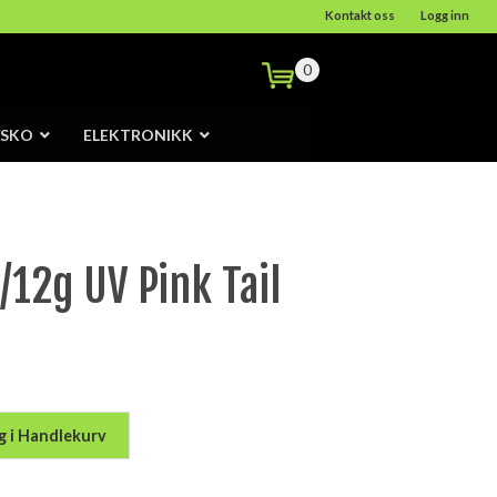
Kontakt oss
Logg inn
0
/SKO
ELEKTRONIKK
/12g UV Pink Tail
g i Handlekurv