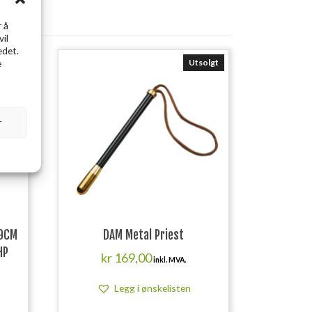
 å
vil
edet.
e
solgt
Utsolgt
r
 9CM
DAM Metal Priest
HP
kr
169,00
inkl. MVA.
Legg i ønskelisten