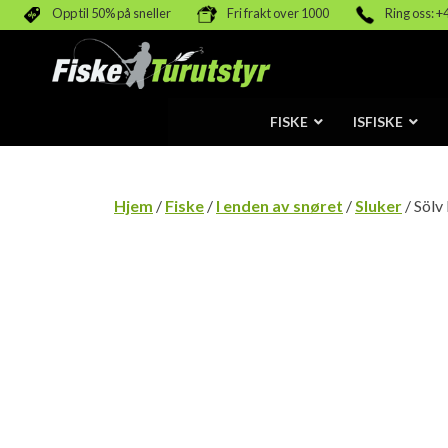
Opp til 50% på sneller
Fri frakt over 1000
Ring oss: +
FISKE
ISFISKE
Hjem
/
Fiske
/
I enden av snøret
/
Sluker
/ Sölv