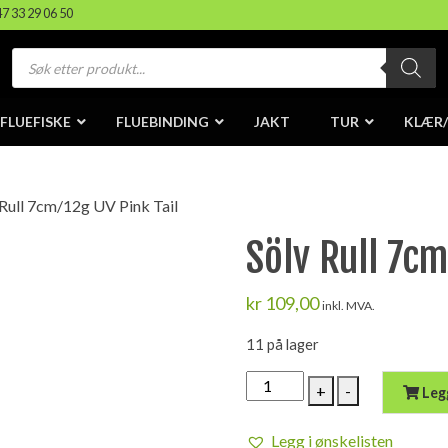
47 33 29 06 50
Products
search
FLUEFISKE
FLUEBINDING
JAKT
TUR
KLÆR
 Rull 7cm/12g UV Pink Tail
Sölv Rull 7cm
kr
109,00
inkl. MVA.
11 på lager
Sölv
+
-
Leg
Rull
7cm/12g
Legg i ønskelisten