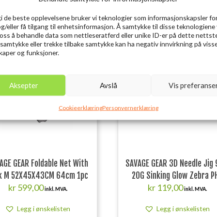
gi de beste opplevelsene bruker vi teknologier som informasjonskapsler for
og/eller få tilgang til enhetsinformasjon. Å samtykke til disse teknologiene 
e oss å behandle data som nettleseratferd eller unike ID-er på dette nettst
 samtykke eller trekke tilbake samtykke kan ha negativ innvirkning på viss
Utsolgt
Ut
aper og funksjoner.
Aksepter
Avslå
Vis preferanse
Cookieerklæring
Personvernerklæring
AGE GEAR Foldable Net With
SAVAGE GEAR 3D Needle Jig
k M 52X45X43CM 64cm 1pc
20G Sinking Glow Zebra P
kr
599,00
kr
119,00
inkl. MVA.
inkl. MVA.
Legg i ønskelisten
Legg i ønskelisten