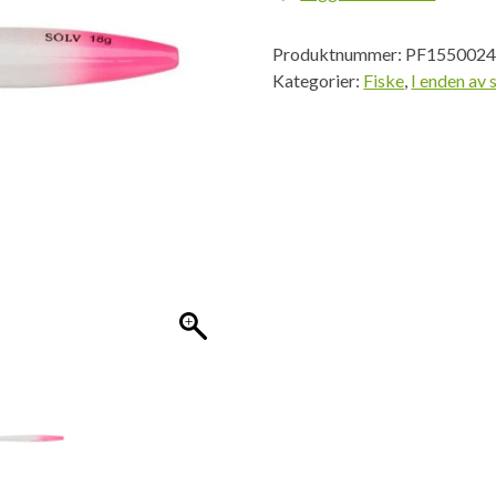
UV
Pink
Produktnummer:
PF155002
Tail
Kategorier:
Fiske
,
I enden av 
antall