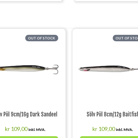
OUT OF STOCK
OUT OF ST
v Piil 9cm/16g Dark Sandeel
Sölv Piil 8cm/12g Baitfis
kr
109,00
kr
109,00
inkl. MVA.
inkl. MVA.