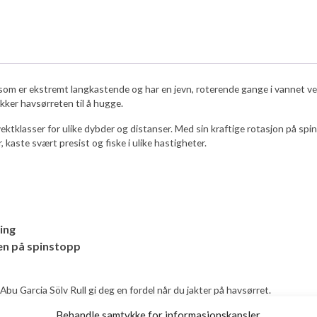
om er ekstremt langkastende og har en jevn, roterende gange i vannet ved 
ker havsørreten til å hugge.
g vektklasser for ulike dybder og distanser. Med sin kraftige rotasjon på sp
 kaste svært presist og fiske i ulike hastigheter.
ing
jen på spinstopp
 Abu Garcia Sölv Rull gi deg en fordel når du jakter på havsørret.
Behandle samtykke for informasjonskapsler