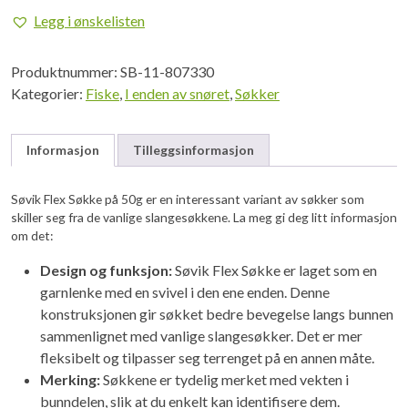
Søkke
Legg i ønskelisten
30g
3stk.
Produktnummer:
SB-11-807330
antall
Kategorier:
Fiske
,
I enden av snøret
,
Søkker
Informasjon
Tilleggsinformasjon
Søvik Flex Søkke på 50g er en interessant variant av søkker som
skiller seg fra de vanlige slangesøkkene. La meg gi deg litt informasjon
om det:
Design og funksjon:
Søvik Flex Søkke er laget som en
garnlenke med en svivel i den ene enden. Denne
konstruksjonen gir søkket bedre bevegelse langs bunnen
sammenlignet med vanlige slangesøkker. Det er mer
fleksibelt og tilpasser seg terrenget på en annen måte.
Merking:
Søkkene er tydelig merket med vekten i
bunndelen, slik at du enkelt kan identifisere dem.