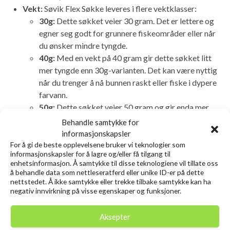
Vekt:
Søvik Flex Søkke leveres i flere vektklasser:
30g:
Dette søkket veier 30 gram. Det er lettere og
egner seg godt for grunnere fiskeområder eller når
du ønsker mindre tyngde.
40g:
Med en vekt på 40 gram gir dette søkket litt
mer tyngde enn 30g-varianten. Det kan være nyttig
når du trenger å nå bunnen raskt eller fiske i dypere
farvann.
50g:
Dette søkket veier 50 gram og gir enda mer
tyngde. Det er ideelt for dypere fiskeområder eller
Behandle samtykke for
når du ønsker maksimal stabilitet.
informasjonskapsler
For å gi de beste opplevelsene bruker vi teknologier som
informasjonskapsler for å lagre og/eller få tilgang til
Relaterte produkter
enhetsinformasjon. Å samtykke til disse teknologiene vil tillate oss
å behandle data som nettleseratferd eller unike ID-er på dette
nettstedet. Å ikke samtykke eller trekke tilbake samtykke kan ha
negativ innvirkning på visse egenskaper og funksjoner.
Utsolgt
Utsolgt
Aksepter