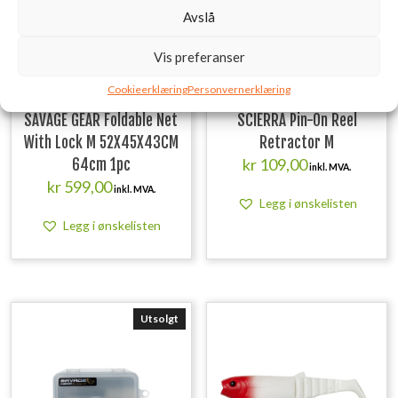
Avslå
Vis preferanser
Cookieerklæring
Personvernerklæring
SAVAGE GEAR Foldable Net
SCIERRA Pin-On Reel
With Lock M 52X45X43CM
Retractor M
kr
109,00
64cm 1pc
inkl. MVA.
kr
599,00
inkl. MVA.
Legg i ønskelisten
Legg i ønskelisten
Utsolgt