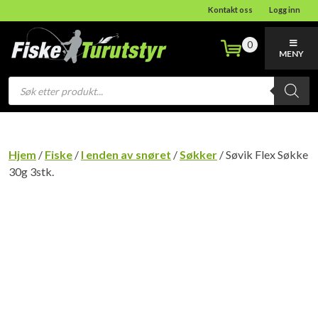
Kontakt oss
Logg inn
0
MENY
Products
search
Hjem
/
Fiske
/
I enden av snøret
/
Søkker
/ Søvik Flex Søkke
30g 3stk.