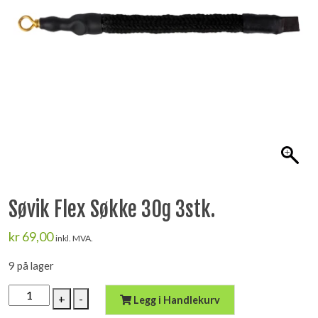
Søvik Flex Søkke 30g 3stk.
kr
69,00
inkl. MVA.
9 på lager
Søvik
+
-
Legg i Handlekurv
Flex