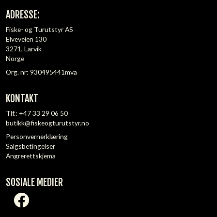
ADRESSE:
Fiske- og Turutstyr AS
Elveveien 130
3271, Larvik
Norge
Org. nr: 930495441mva
KONTAKT
Tlf.:
+47 33 29 06 50
butikk@fiskeogturutstyr.no
Personvernerklæring
Salgsbetingelser
Angrerettskjema
SOSIALE MEDIER