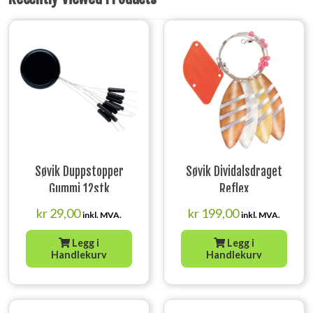
Søvik Duppstopper
Søvik Dividalsdraget
Gummi 12stk
Reflex
kr
29,00
kr
199,00
inkl. MVA.
inkl. MVA.
Legg i
Legg i
Handlekurv
Handlekurv