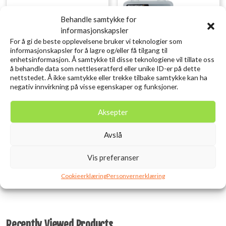
Behandle samtykke for
informasjonskapsler
For å gi de beste opplevelsene bruker vi teknologier som
informasjonskapsler for å lagre og/eller få tilgang til
enhetsinformasjon. Å samtykke til disse teknologiene vil tillate oss
å behandle data som nettleseratferd eller unike ID-er på dette
nettstedet. Å ikke samtykke eller trekke tilbake samtykke kan ha
negativ innvirkning på visse egenskaper og funksjoner.
SAVAGE GEAR LB Cannibal
SAVAGE GEAR Lurebox 2
Aksepter
Shad 6.8cm 3g Golden
Smoke Combi Kit 3PCS
Ambulance
16.1X9.1X3.1CM
Avslå
kr
10,00
kr
209,00
inkl. MVA.
inkl. MVA.
Vis preferanser
Legg i ønskelisten
Legg i ønskelisten
Cookieerklæring
Personvernerklæring
Recently Viewed Products