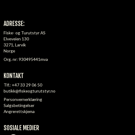
ADRESSE:
Fiske- og Turutstyr AS
Elveveien 130
3271, Larvik
Norge
Org. nr: 930495441mva
KONTAKT
Tlf.:
+47 33 29 06 50
butikk@fiskeogturutstyr.no
Personvernerklæring
Salgsbetingelser
Angrerettskjema
SOSIALE MEDIER