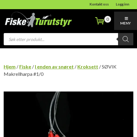
Kontakt oss
Logg inn
0
MENY
Products
search
Hjem
/
Fiske
/
I enden av snøret
/
Kroksett
/ SØVIK
Makrellharpa #1/0