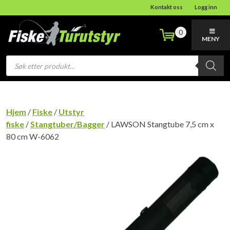
Kontakt oss
Logg inn
0
MENY
Products
search
Hjem
/
Fiske
/
Utstyr
fiske
/
Stangtuber/Bagger
/ LAWSON Stangtube 7,5 cm x
80 cm W-6062