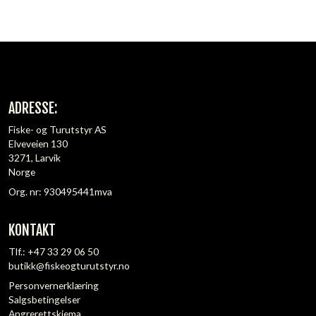
ADRESSE:
Fiske- og Turutstyr AS
Elveveien 130
3271, Larvik
Norge
Org. nr: 930495441mva
KONTAKT
Tlf.:
+47 33 29 06 50
butikk@fiskeogturutstyr.no
Personvernerklæring
Salgsbetingelser
Angrerettskjema