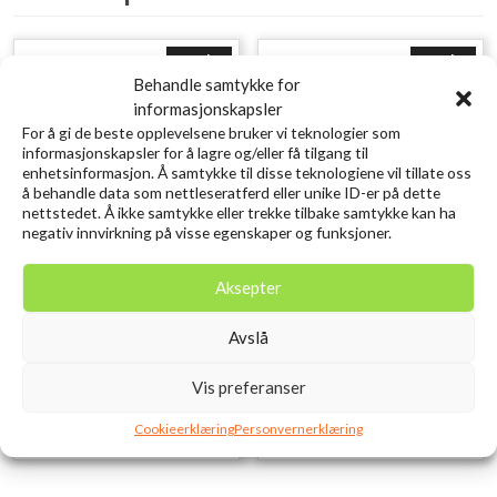
Utsolgt
Utsolgt
Behandle samtykke for
informasjonskapsler
For å gi de beste opplevelsene bruker vi teknologier som
informasjonskapsler for å lagre og/eller få tilgang til
enhetsinformasjon. Å samtykke til disse teknologiene vil tillate oss
å behandle data som nettleseratferd eller unike ID-er på dette
nettstedet. Å ikke samtykke eller trekke tilbake samtykke kan ha
negativ innvirkning på visse egenskaper og funksjoner.
SAVAGE GEAR Lurebox 4A
SAVAGE GEAR 3D Needle Jig
Aksepter
Smoke 21.4X11.8X4.5CM
6CM 7G Sinking Sardine
Avslå
kr
129,00
PHP
inkl. MVA.
kr
119,00
inkl. MVA.
Vis preferanser
Legg i ønskelisten
Legg i ønskelisten
Cookieerklæring
Personvernerklæring