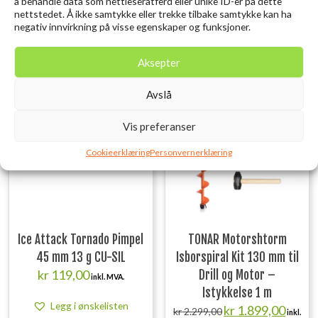
QVA5I
å behandle data som nettleseratferd eller unike ID-er på dette
nettstedet. Å ikke samtykke eller trekke tilbake samtykke kan ha
negativ innvirkning på visse egenskaper og funksjoner.
Relaterte produkter
Aksepter
Avslå
Utsolgt
17%
Vis preferanser
Cookieerklæring
Personvernerklæring
Ice Attack Tornado Pimpel
TONAR Motorshtorm
45 mm 13 g CU-SIL
Isborspiral Kit 130 mm til
kr
119,00
Drill og Motor –
inkl. MVA.
Istykkelse 1 m
Legg i ønskelisten
Opprinnelig
Nåvære
kr
1.899,00
kr
2.299,00
inkl.