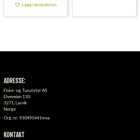
Legg i ønskelisten
ADRESSE:
Fiske- og Turutstyr AS
Elveveien 130
3271, Larvik
Norge
Org. nr: 930495441mva
KONTAKT