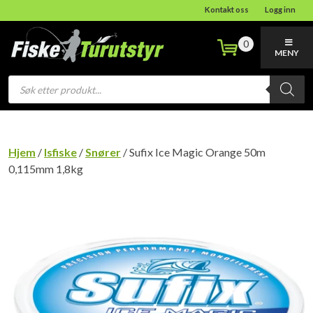
Kontakt oss
Logg inn
0
MENY
Products
search
Hjem
/
Isfiske
/
Snører
/ Sufix Ice Magic Orange 50m
0,115mm 1,8kg