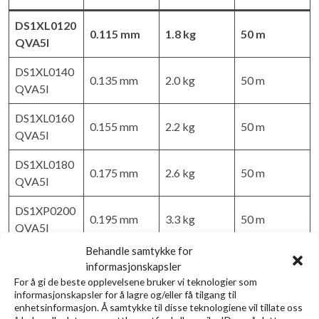
DS1XL0120
0.115 mm
1.8 kg
50 m
QVA5I
DS1XL0140
0.135 mm
2.0 kg
50 m
QVA5I
DS1XL0160
0.155 mm
2.2 kg
50 m
QVA5I
DS1XL0180
0.175 mm
2.6 kg
50 m
QVA5I
DS1XP0200
0.195 mm
3.3 kg
50 m
QVA5I
Behandle samtykke for
DS1XP0230
0.225 mm
4.4 kg
50 m
informasjonskapsler
QVA5I
For å gi de beste opplevelsene bruker vi teknologier som
informasjonskapsler for å lagre og/eller få tilgang til
DS1XP0250
enhetsinformasjon. Å samtykke til disse teknologiene vil tillate oss
0.245 mm
5.4 kg
50 m