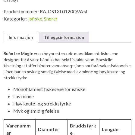
Produktnummer:
RA-DS1XL0120QVA5I
Kategorier:
Isfiske
,
Snører
Informasjon
Tilleggsinformasjon
Sufix Ice Magic
er en høypresterende monofilament fiskesene
designet for å være håndterbar selv i iskalde vann. Spesielle
tilsetningsstoffer hindrer vannabsorpsjon som forårsaker isdannelse.
Linen har en myk og smidig følelse med lav minne og høy knute- og
strekkstyrke.
Monofilament fiskesene for isfiske
Lav minne
Høy knute- og strekkstyrke
Myk og smidig følelse
Varenumm
Bruddstyrk
Diameter
Lengde
er
e