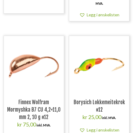
pris
pris
MVA.
var:
er:
kr 2.299,00.
kr 1.899
Legg i ønskelisten
Finnex Wolfram
Borysich Lokkemeitekrok
Mormyshka B7 CU 4,2×11,0
#12
kr
25,00
mm 2, 10 g #12
inkl. MVA.
kr
75,00
inkl. MVA.
Legg i ønskelisten