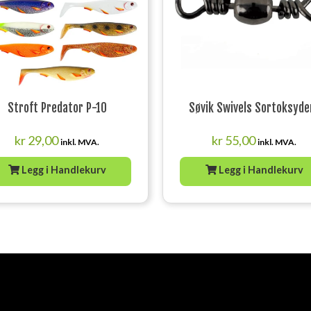
Stroft Predator P-10
Søvik Swivels Sortoksyde
kr
29,00
kr
55,00
inkl. MVA.
inkl. MVA.
Legg i Handlekurv
Legg i Handlekurv