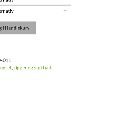
g i Handlekurv
9-011
snøret
,
Jigger og softbaits