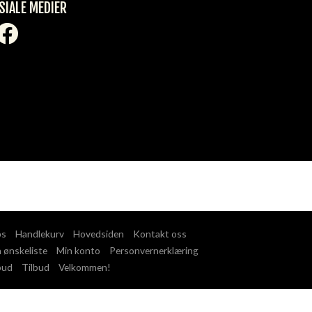
SIALE MEDIER
ps
Handlekurv
Hovedsiden
Kontakt oss
 ønskeliste
Min konto
Personvernerklæring
bud
Tilbud
Velkommen!