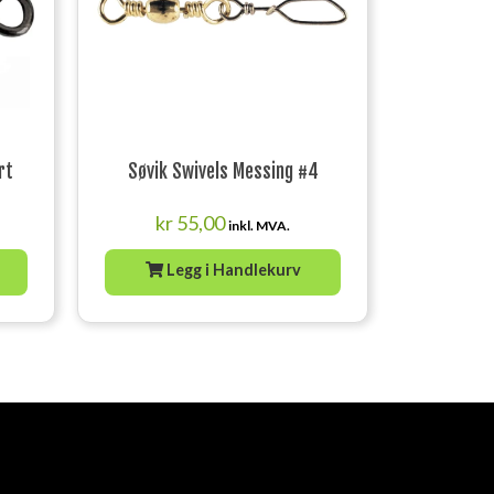
rt
Søvik Swivels Messing #4
kr
55,00
inkl. MVA.
Legg i Handlekurv