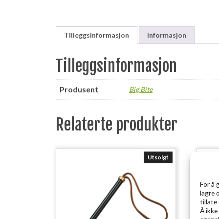
Tilleggsinformasjon
Informasjon
Tilleggsinformasjon
Produsent
Big Bite
Relaterte produkter
Utsolgt
For å 
lagre 
tillat
Å ikke
egensk