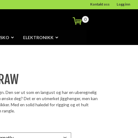
Kontakt oss
Logg inn
0
/SKO
ELEKTRONIKK
CRAW
n. Den ser ut som en langust og har en uberegnelig
ønske deg? Det er en utmerket jigghenger, men kan
kker. Med en solid haledel for rigging og et hult
n rangle.