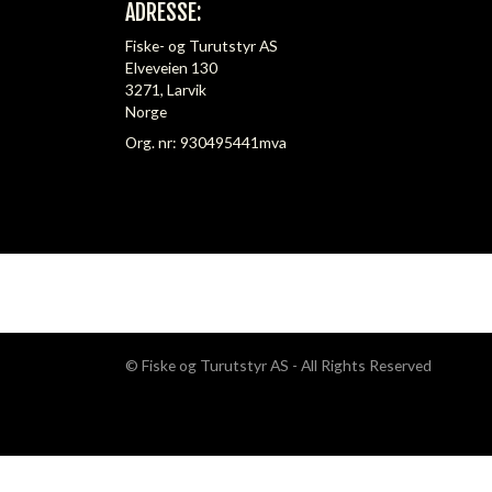
ADRESSE:
Fiske- og Turutstyr AS
Elveveien 130
3271, Larvik
Norge
Org. nr: 930495441mva
© Fiske og Turutstyr AS - All Rights Reserved