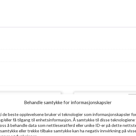
Ut
Behandle samtykke for informasjonskapsler
gi de beste opplevelsene bruker vi teknologier som informasjonskapsler for
og/eller få tilgang til enhetsinformasjon. Å samtykke til disse teknologiene 
e oss å behandle data som nettleseratferd eller unike ID-er på dette nettst
 samtykke eller trekke tilbake samtykke kan ha negativ innvirkning på viss
aper og funksjoner.