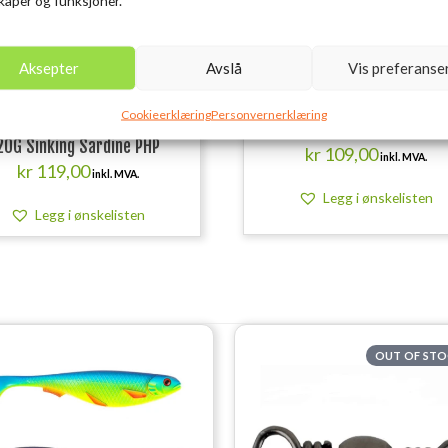
Aksepter
Avslå
Vis preferanse
Cookieerklæring
Personvernerklæring
AGE GEAR 3D Needle Jig 9CM
SCIERRA Pin-On Reel Retrac
20G Sinking Sardine PHP
kr
109,00
inkl. MVA.
kr
119,00
inkl. MVA.
Legg i ønskelisten
Legg i ønskelisten
OUT OF ST