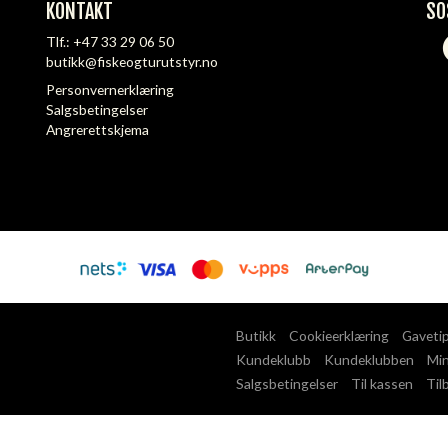
KONTAKT
SO
Tlf.:
+47 33 29 06 50
butikk@fiskeogturutstyr.no
Personvernerklæring
Salgsbetingelser
Angrerettskjema
Butikk
Cookieerklæring
Gaveti
Kundeklubb
Kundeklubben
Min
Salgsbetingelser
Til kassen
Til