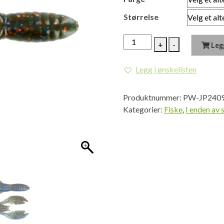
Størrelse
SWIMMING
+
-
Leg
CRAW
antall
Legg i ønskelisten
Produktnummer:
PW-JP240
Kategorier:
Fiske
,
I enden av 