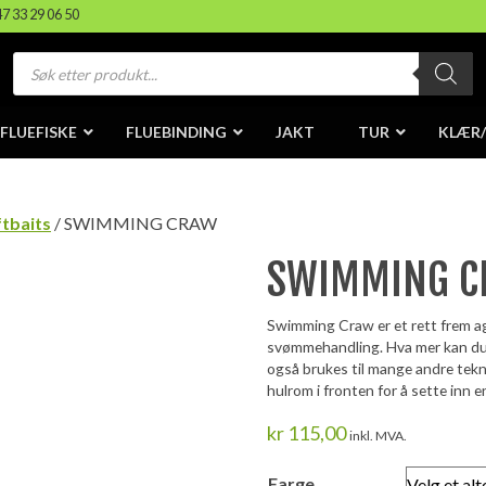
47 33 29 06 50
Products
search
FLUEFISKE
FLUEBINDING
JAKT
TUR
KLÆR
ftbaits
/ SWIMMING CRAW
SWIMMING 
Swimming Craw er et rett frem ag
svømmehandling. Hva mer kan du 
også brukes til mange andre tekni
hulrom i fronten for å sette inn e
kr
115,00
inkl. MVA.
Farge