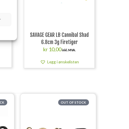
r
tor M
SAVAGE GEAR LB Cannibal Shad
6.8cm 3g Firetiger
kr
10,00
inkl. MVA.
Legg i ønskelisten
OCK
OUT OF STOCK