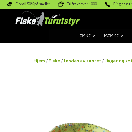
Opp til 50% på sneller
Fri frakt over 1000
Ring oss: +
FISKE
ISFISKE
Hjem
/
Fiske
/
I enden av snøret
/
Jigger og so