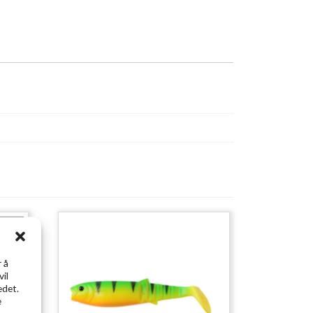
solgt
 å
vil
edet.
e