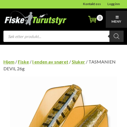
Kontakt oss
Logg inn
0
MENY
Products
search
Hjem
/
Fiske
/
I enden av snøret
/
Sluker
/ TASMANIEN
DEVIL 26g