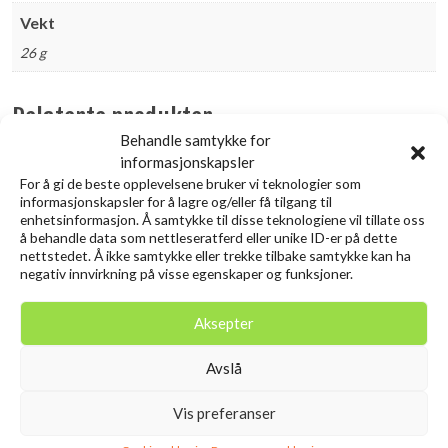
Vekt
26 g
Relaterte produkter
Behandle samtykke for
informasjonskapsler
Utsolgt
Utsolgt
For å gi de beste opplevelsene bruker vi teknologier som
informasjonskapsler for å lagre og/eller få tilgang til
enhetsinformasjon. Å samtykke til disse teknologiene vil tillate oss
å behandle data som nettleseratferd eller unike ID-er på dette
nettstedet. Å ikke samtykke eller trekke tilbake samtykke kan ha
negativ innvirkning på visse egenskaper og funksjoner.
Aksepter
Avslå
DAM Metal Priest
SAVAGE GEAR Lurebox 1A
Smoke 13.8X7.7X3.1CM
Vis preferanser
kr
169,00
inkl. MVA.
kr
49,00
inkl. MVA.