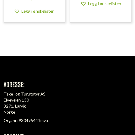
Legg i ønskelisten
Legg i ønskelisten
ADRESSE:
Fiske- og Turutstyr AS
Elveveien 130
3271, Larvik
Norge
Org. nr: 930495441mva