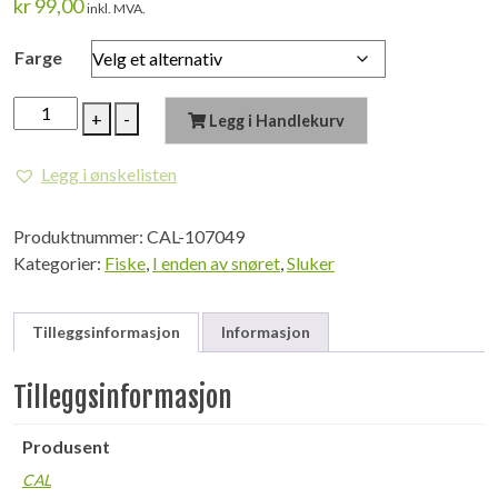
kr
99,00
inkl. MVA.
Farge
TASMANIEN
+
-
Legg i Handlekurv
DEVIL
26g
Legg i ønskelisten
antall
Produktnummer:
CAL-107049
Kategorier:
Fiske
,
I enden av snøret
,
Sluker
Tilleggsinformasjon
Informasjon
Tilleggsinformasjon
Produsent
CAL