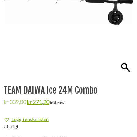
TEAM DAIWA Ice 24M Combo
Opprinnelig
Nåværende
kr
339,00
kr
271,20
inkl. MVA.
pris
pris
var:
er:
Legg i ønskelisten
kr 339,00.
kr 271,20.
Utsolgt