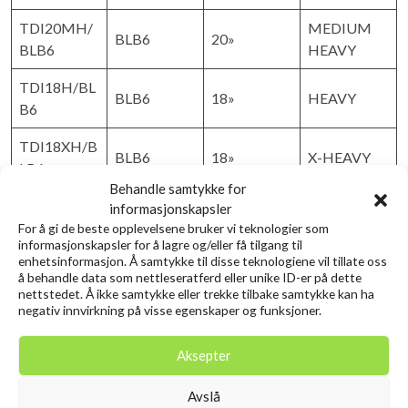
TDI20MH/
MEDIUM
BLB6
20»
BLB6
HEAVY
TDI18H/BL
BLB6
18»
HEAVY
B6
TDI18XH/B
BLB6
18»
X-HEAVY
LB6
Behandle samtykke for
informasjonskapsler
Relaterte produkter
For å gi de beste opplevelsene bruker vi teknologier som
informasjonskapsler for å lagre og/eller få tilgang til
enhetsinformasjon. Å samtykke til disse teknologiene vil tillate oss
å behandle data som nettleseratferd eller unike ID-er på dette
nettstedet. Å ikke samtykke eller trekke tilbake samtykke kan ha
negativ innvirkning på visse egenskaper og funksjoner.
Aksepter
Avslå