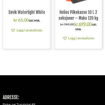
Søvik Waterlight White
Helios Pilkekasse 10 L 2
seksjoner – Maks 120 kg
kr
65,00
inkl. MVA.
Opprinnelig
Nåværend
kr
699,00
kr
749,00
inkl.
pris
pris
MVA.
Legg i ønskelisten
var:
er:
kr 749,00.
kr 699,00.
Legg i ønskelisten
ADRESSE:
Fiske- og Turutstyr AS