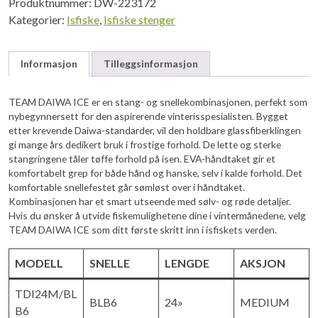
Produktnummer:
DW-223172
Kategorier:
Isfiske
,
Isfiske stenger
Informasjon
Tilleggsinformasjon
TEAM DAIWA ICE er en stang- og snellekombinasjonen, perfekt som
nybegynnersett for den aspirerende vinterisspesialisten. Bygget
etter krevende Daiwa-standarder, vil den holdbare glassfiberklingen
gi mange års dedikert bruk i frostige forhold. De lette og sterke
stangringene tåler tøffe forhold på isen. EVA-håndtaket gir et
komfortabelt grep for både hånd og hanske, selv i kalde forhold. Det
komfortable snellefestet går sømløst over i håndtaket.
Kombinasjonen har et smart utseende med sølv- og røde detaljer.
Hvis du ønsker å utvide fiskemulighetene dine i vintermånedene, velg
TEAM DAIWA ICE som ditt første skritt inn i isfiskets verden.
MODELL
SNELLE
LENGDE
AKSJON
TDI24M/BL
BLB6
24»
MEDIUM
B6