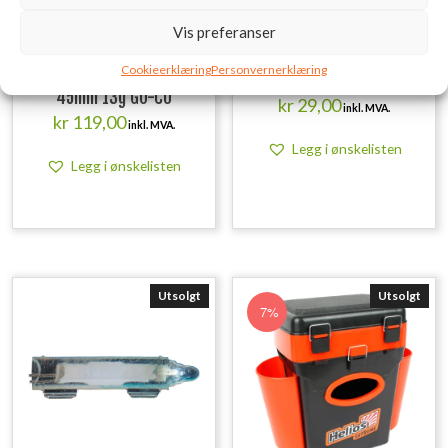
Vis preferanser
Cookieerklæring
Personvernerklæring
Ice Attack Tornado Pimpel
Snap Dobbel Stor
45mm 13g GO-CU
kr
29,00
inkl. MVA.
kr
119,00
inkl. MVA.
Legg i ønskelisten
Legg i ønskelisten
Utsolgt
Utsolgt
7%