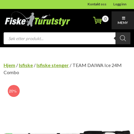
Kontakt oss
Logg inn
0
MENY
Products
search
Hjem
/
Isfiske
/
Isfiske stenger
/ TEAM DAIWA Ice 24M
Combo
20%