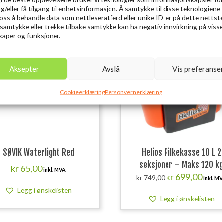
og/eller få tilgang til enhetsinformasjon. Å samtykke til disse teknologiene 
e oss å behandle data som nettleseratferd eller unike ID-er på dette nettst
 samtykke eller trekke tilbake samtykke kan ha negativ innvirkning på viss
Utsolgt
Ut
aper og funksjoner.
7%
Aksepter
Avslå
Vis preferanse
Cookieerklæring
Personvernerklæring
SØVIK Waterlight Red
Helios Pilkekasse 10 L 2
seksjoner – Maks 120 k
kr
65,00
inkl. MVA.
Opprinnelig
Nåvær
kr
699,00
kr
749,00
inkl. MV
pris
pris
Legg i ønskelisten
var:
er:
Legg i ønskelisten
kr 749,00.
kr 699,