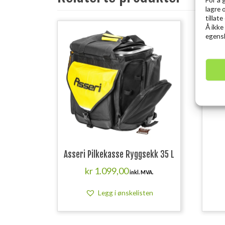
lagre 
tillat
Å ikke
egensk
Asseri Pilkekasse Ryggsekk 35 L
kr
1.099,00
inkl. MVA.
Legg i ønskelisten