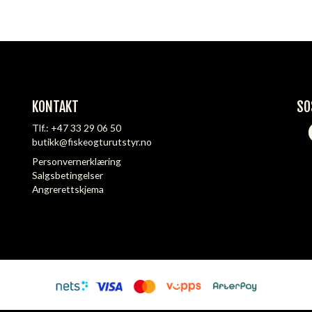
KONTAKT
SO
Tlf.:
+47 33 29 06 50
butikk@fiskeogturutstyr.no
Personvernerklæring
Salgsbetingelser
Angrerettskjema