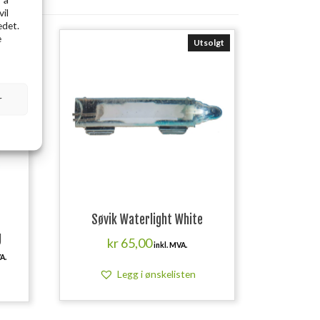
vil
edet.
e
solgt
Utsolgt
r
Søvik Waterlight White
g
kr
65,00
inkl. MVA.
ende
A.
Legg i ønskelisten
00.