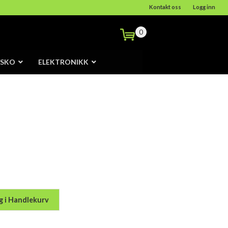
Kontakt oss
Logg inn
0
/SKO
ELEKTRONIKK
g i Handlekurv