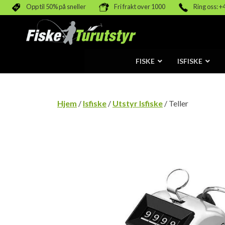
Opp til 50% på sneller
Fri frakt over 1000
Ring oss: +
FISKE
ISFISKE
Hjem
/
Isfiske
/
Utstyr Isfiske
/ Teller