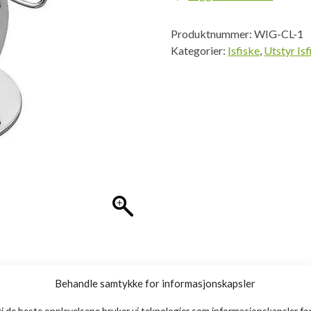
Produktnummer:
WIG-CL-1
Kategorier:
Isfiske
,
Utstyr Isf
Behandle samtykke for informasjonskapsler
gi de beste opplevelsene bruker vi teknologier som informasjonskapsler for