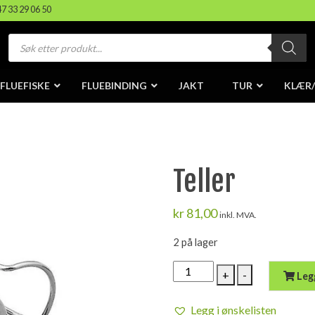
47 33 29 06 50
Products
search
FLUEFISKE
FLUEBINDING
JAKT
TUR
KLÆR
Teller
kr
81,00
inkl. MVA.
2 på lager
Teller
+
-
Leg
antall
Legg i ønskelisten