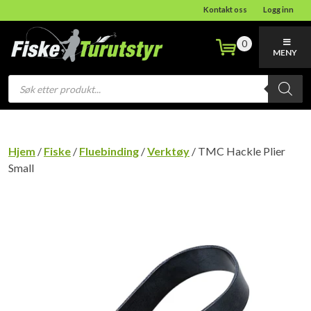
Kontakt oss
Logg inn
0
MENY
Products
search
Hjem
/
Fiske
/
Fluebinding
/
Verktøy
/ TMC Hackle Plier
Small