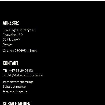
ADRESSE:
Fiske- og Turutstyr AS
Elveveien 130
3271, Larvik
Norge
Org. nr: 930495441mva
KONTAKT
Tlf.:
+47 33 29 06 50
butikk@fiskeogturutstyr.no
Personvernerklæring
Salgsbetingelser
Angrerettskjema
SOSIALE MEDIER