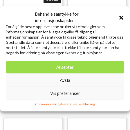
Behandle samtykke for
informasjonskapsler
For å gi de beste opplevelsene bruker vi teknologier som
informasjonskapsler for å lagre og/eller få tilgang til
enhetsinformasjon. Å samtykke til disse teknologiene vil tillate oss
å behandle data som nettleseratferd eller unike ID-er på dette
nettstedet. Å ikke samtykke eller trekke tilbake samtykke kan ha
negativ innvirkning på visse egenskaper og funksjoner.
SAVAGE GEAR Lurebox 4A
SAVAGE GEAR Craft
Smoke 21.4X11.8X4.5CM
Crawler 8.5CM 2.3G
Aksepter
kr
129,00
Chartreuse Pumpkin 8PCS
inkl. MVA.
kr
79,00
Avslå
inkl. MVA.
Legg i ønskelisten
Vis preferanser
Legg i ønskelisten
Cookieerklæring
Personvernerklæring