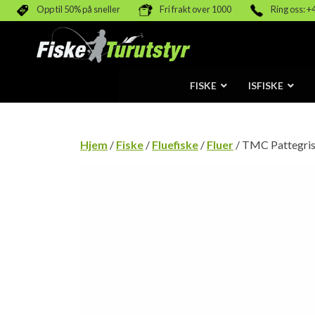
Opp til 50% på sneller
Fri frakt over 1000
Ring oss: +
FISKE
ISFISKE
Hjem
/
Fiske
/
Fluefiske
/
Fluer
/ TMC Pattegris