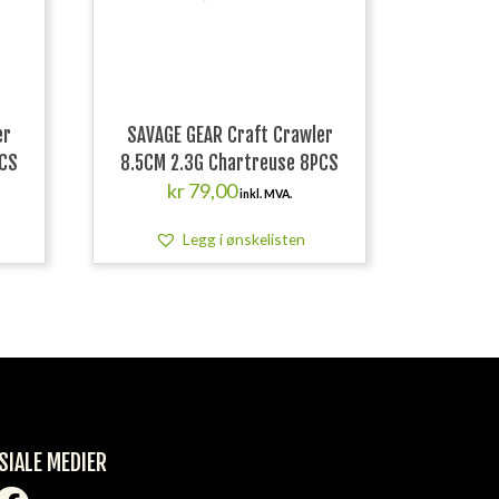
er
SAVAGE GEAR Craft Crawler
PCS
8.5CM 2.3G Chartreuse 8PCS
kr
79,00
inkl. MVA.
Legg i ønskelisten
SIALE MEDIER