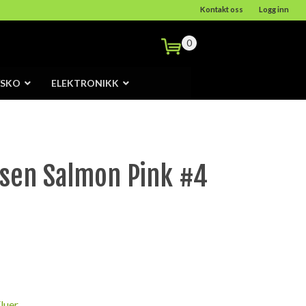
Kontakt oss
Logg inn
0
/SKO
ELEKTRONIKK
isen Salmon Pink #4
luer