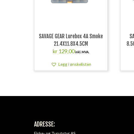
SAVAGE GEAR Lurebox 4A Smoke
SA
21.4X11.8X4.5CM
8.5
kr
129,00
inkl. MVA.
Legg i ønskelisten
ADRESSE:
Fiske- og Turutstyr AS