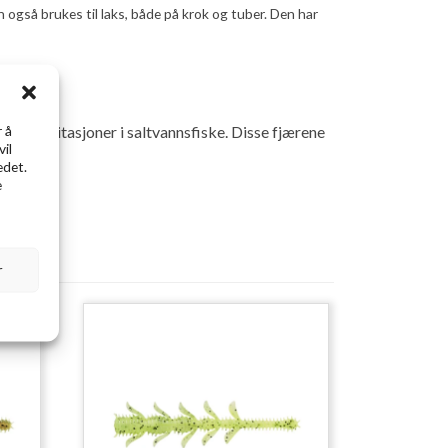
n også brukes til laks, både på krok og tuber. Den har
 å
rre rekeimitasjoner i saltvannsfiske. Disse fjærene
vil
edet.
e
r