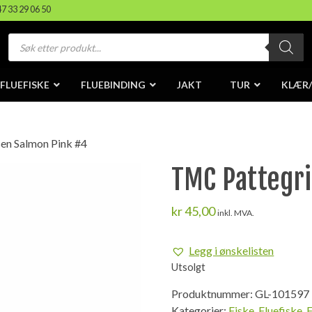
47 33 29 06 50
Products
search
FLUEFISKE
FLUEBINDING
JAKT
TUR
KLÆR
en Salmon Pink #4
TMC Pattegr
kr
45,00
inkl. MVA.
Legg i ønskelisten
Utsolgt
Produktnummer:
GL-101597
Kategorier:
Fiske
,
Fluefiske
,
F