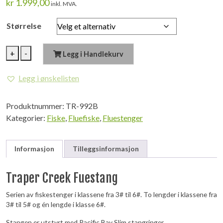
kr
1.999,00
inkl. MVA.
Størrelse
TRAPER
+
-
Legg i Handlekurv
Creek
Fluestang
Legg i ønskelisten
antall
Produktnummer:
TR-992B
Kategorier:
Fiske
,
Fluefiske
,
Fluestenger
Informasjon
Tilleggsinformasjon
Traper Creek Fuestang
Serien av fiskestenger i klassene fra 3# til 6#. To lengder i klassene fra
3# til 5# og én lengde i klasse 6#.
Stangen er utstyrt med Pacific Bay Slim stangringer.