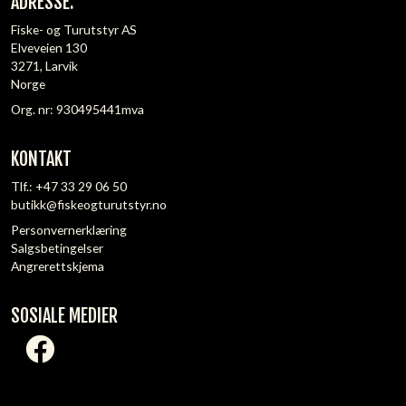
ADRESSE:
Fiske- og Turutstyr AS
Elveveien 130
3271, Larvik
Norge
Org. nr: 930495441mva
KONTAKT
Tlf.:
+47 33 29 06 50
butikk@fiskeogturutstyr.no
Personvernerklæring
Salgsbetingelser
Angrerettskjema
SOSIALE MEDIER