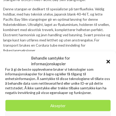
Denne stangen er dedikert til spesialister på tørrfluefiske. Veldig
holdbar, med høy teknisk ytelse, japansk blank 40-46T, og lette
Pacific Bay Slim stangringer gir en optimal løsning for denne
fisketeknikken. Ultralight, laget av flyaluminium, holderen til snellen,
kombinert med eksotisk treverk, kompletterer helheten perfekt.
Ekstremt harmonisk og jevn handling ved bøyning. Svært presise og
lange kast kan utføres med letthet og uten anstrengelse. For
transport brukes en Cordura tube med inndeling for
fiskestangseksjoner.
Behandle samtykke for
Fiskestangen er dekket av en 5-års servicegaranti.
informasjonskapsler
For å gi de beste opplevelsene bruker vi teknologier som
Relaterte produkter
informasjonskapsler for å lagre og/eller få tilgang til
enhetsinformasjon. Å samtykke til disse teknologiene vil tillate oss
å behandle data som nettleseratferd eller unike ID-er på dette
nettstedet. Å ikke samtykke eller trekke tilbake samtykke kan ha
negativ innvirkning på visse egenskaper og funksjoner.
Aksepter