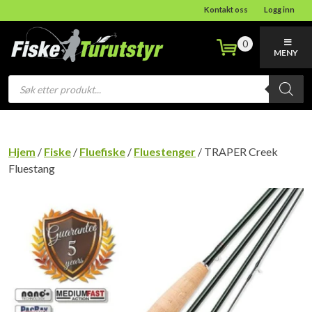
Kontakt oss
Logg inn
0
MENY
Products
search
Hjem
/
Fiske
/
Fluefiske
/
Fluestenger
/ TRAPER Creek
Fluestang