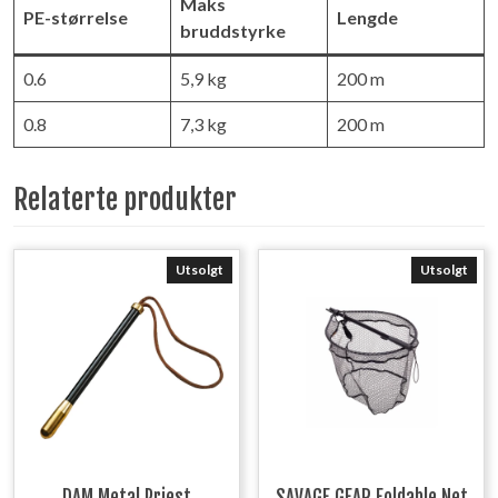
Maks
PE-størrelse
Lengde
bruddstyrke
0.6
5,9 kg
200 m
0.8
7,3 kg
200 m
Relaterte produkter
Utsolgt
Utsolgt
DAM Metal Priest
SAVAGE GEAR Foldable Net