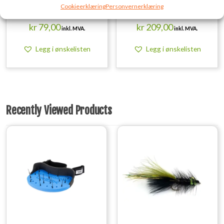
Crawler 8.5CM 2.3G
Smoke Combi Kit 3PCS
Cookieerklæring
Personvernerklæring
Chartreuse 8PCS
16.1X9.1X3.1CM
kr
79,00
kr
209,00
inkl. MVA.
inkl. MVA.
Legg i ønskelisten
Legg i ønskelisten
Recently Viewed Products