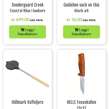
Sondergaard Creek
Guideline suck on this
Coastal Blue Linekurv
black #8
kr
699,00
kr
50,00
inkl. MVA.
inkl. MVA.
Legg i
Legg i
Handlekurv
Handlekurv
Hällmark Vaffeljern
HELLE Fossekallen
12c27