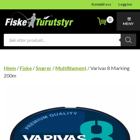
Kontakt oss
Logg inn
0
MENY
Products
search
Hjem
/
Fiske
/
Snører
/
Multifilament
/ Varivas 8 Marking
200m