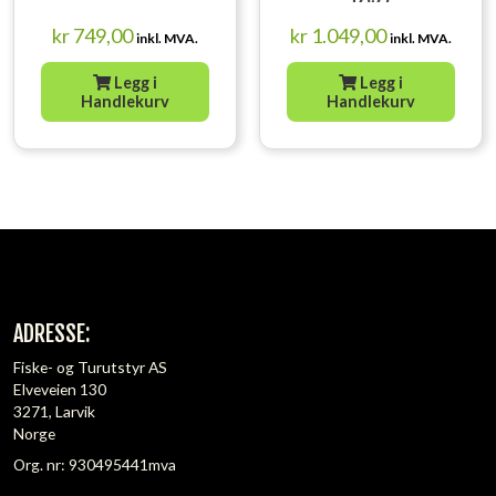
kr
749,00
kr
1.049,00
inkl. MVA.
inkl. MVA.
Legg i
Legg i
Handlekurv
Handlekurv
ADRESSE:
Fiske- og Turutstyr AS
Elveveien 130
3271, Larvik
Norge
Org. nr: 930495441mva