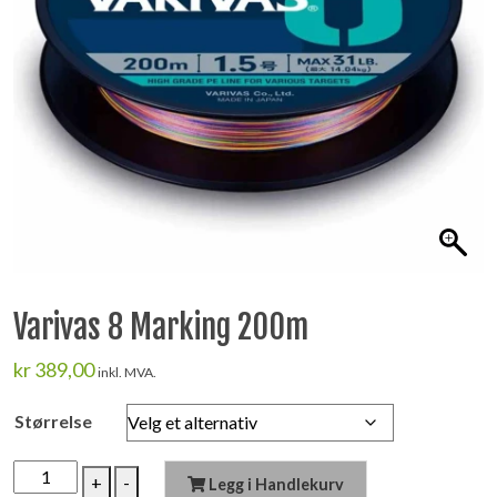
Varivas 8 Marking 200m
kr
389,00
inkl. MVA.
Størrelse
Varivas
+
-
Legg i Handlekurv