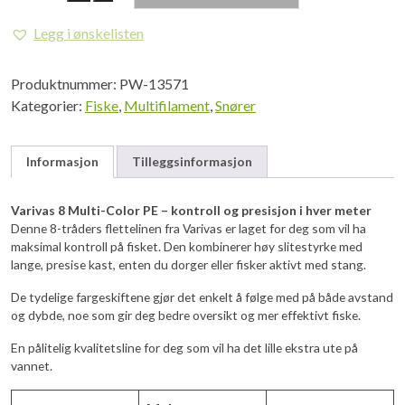
8
Marking
Legg i ønskelisten
200m
antall
Produktnummer:
PW-13571
Kategorier:
Fiske
,
Multifilament
,
Snører
Informasjon
Tilleggsinformasjon
Varivas 8 Multi-Color PE – kontroll og presisjon i hver meter
Denne 8-tråders flettelinen fra Varivas er laget for deg som vil ha
maksimal kontroll på fisket. Den kombinerer høy slitestyrke med
lange, presise kast, enten du dorger eller fisker aktivt med stang.
De tydelige fargeskiftene gjør det enkelt å følge med på både avstand
og dybde, noe som gir deg bedre oversikt og mer effektivt fiske.
En pålitelig kvalitetsline for deg som vil ha det lille ekstra ute på
vannet.