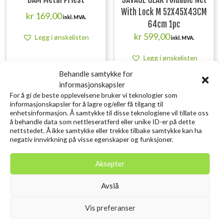
With Lock M 52X45X43CM
kr
169,00
inkl. MVA.
64cm 1pc
kr
599,00
Legg i ønskelisten
inkl. MVA.
Legg i ønskelisten
Behandle samtykke for
informasjonskapsler
For å gi de beste opplevelsene bruker vi teknologier som
informasjonskapsler for å lagre og/eller få tilgang til
enhetsinformasjon. Å samtykke til disse teknologiene vil tillate oss
å behandle data som nettleseratferd eller unike ID-er på dette
nettstedet. Å ikke samtykke eller trekke tilbake samtykke kan ha
negativ innvirkning på visse egenskaper og funksjoner.
Aksepter
Avslå
Vis preferanser
SAVAGE GEAR Craft
SAVAGE GEAR Lurebox 2