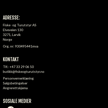
ADRESSE:
Fiske- og Turutstyr AS
Elveveien 130
3271, Larvik
Norge
Org. nr: 930495441mva
KONTAKT
Tlf.:
+47 33 29 06 50
butikk@fiskeogturutstyr.no
Personvernerklæring
Salgsbetingelser
Angrerettskjema
SOSIALE MEDIER