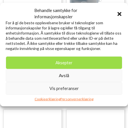
Behandle samtykke for
informasjonskapsler
For å gi de beste opplevelsene bruker vi teknologier som
informasjonskapsler for å lagre og/eller få tilgang til
enhetsinformasjon. Å samtykke til disse teknologiene vil tillate oss
å behandle data som nettleseratferd eller unike ID-er på dette
nettstedet. Å ikke samtykke eller trekke tilbake samtykke kan ha
negativ innvirkning på visse egenskaper og funksjoner.
SAVAGE GEAR LB Cannibal
SAVAGE GEAR Lurebox 2
Shad 6.8cm 3g Firetiger
Smoke Combi Kit 3PCS
Aksepter
kr
10,00
16.1X9.1X3.1CM
inkl. MVA.
kr
209,00
inkl. MVA.
Avslå
Legg i ønskelisten
Legg i ønskelisten
Vis preferanser
Cookieerklæring
Personvernerklæring