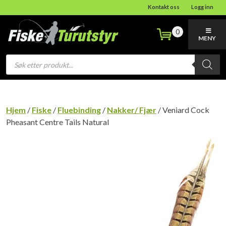
Kontakt oss
Logg inn
0
MENY
Products
search
Hjem
/
Fiske
/
Fluebinding
/
Nakker/ Fjær
/ Veniard Cock
Pheasant Centre Tails Natural