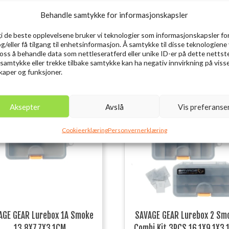
Behandle samtykke for informasjonskapsler
gi de beste opplevelsene bruker vi teknologier som informasjonskapsler for
og/eller få tilgang til enhetsinformasjon. Å samtykke til disse teknologiene 
e oss å behandle data som nettleseratferd eller unike ID-er på dette nettst
 samtykke eller trekke tilbake samtykke kan ha negativ innvirkning på viss
aper og funksjoner.
Utsolgt
Aksepter
Avslå
Vis preferanse
Cookieerklæring
Personvernerklæring
AGE GEAR Lurebox 1A Smoke
SAVAGE GEAR Lurebox 2 Sm
13.8X7.7X3.1CM
Combi Kit 3PCS 16.1X9.1X3