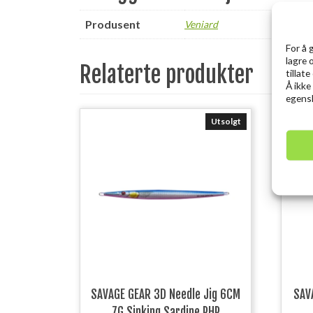
Produsent
Veniard
For å 
lagre 
Relaterte produkter
tillat
Å ikke
egensk
Utsolgt
SAVAGE GEAR 3D Needle Jig 6CM
SAV
7G Sinking Sardine PHP