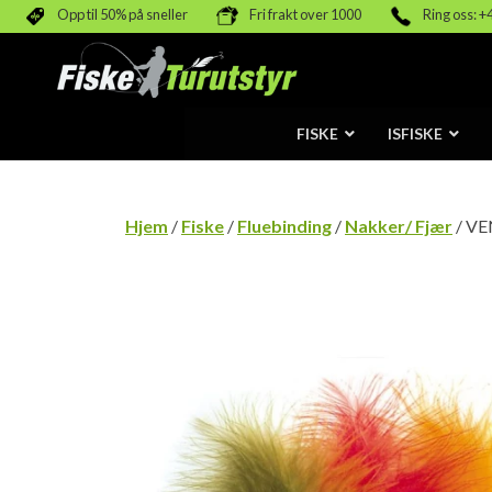
Opp til 50% på sneller
Fri frakt over 1000
Ring oss: +
FISKE
ISFISKE
Hjem
/
Fiske
/
Fluebinding
/
Nakker/ Fjær
/ VE