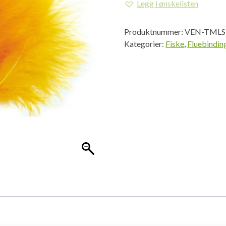
Legg i ønskelisten
Large
Fl.
Produktnummer:
VEN-TMLS
antall
Kategorier:
Fiske
,
Fluebindin