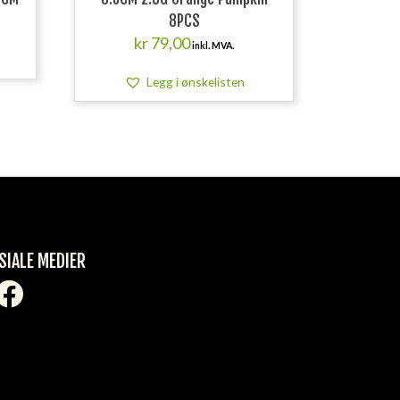
8PCS
kr
79,00
inkl. MVA.
Legg i ønskelisten
SIALE MEDIER