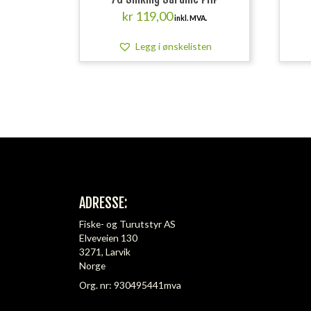
kr
119,00
inkl. MVA.
Legg i ønskelisten
ADRESSE:
Fiske- og Turutstyr AS
Elveveien 130
3271, Larvik
Norge
Org. nr: 930495441mva