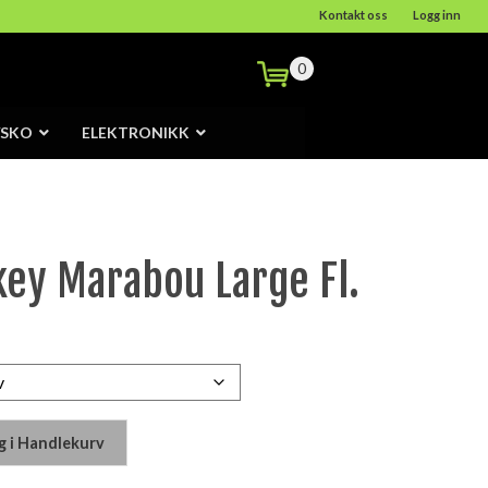
Kontakt oss
Logg inn
0
/SKO
ELEKTRONIKK
ey Marabou Large Fl.
g i Handlekurv