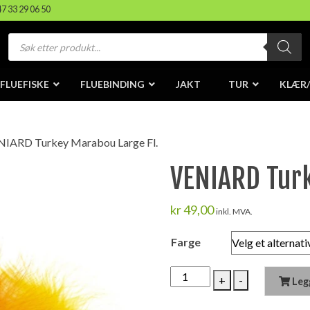
47 33 29 06 50
Products
search
FLUEFISKE
FLUEBINDING
JAKT
TUR
KLÆR
NIARD Turkey Marabou Large Fl.
VENIARD Turk
kr
49,00
inkl. MVA.
Farge
VENIARD
+
-
Leg
Turkey
Marabou