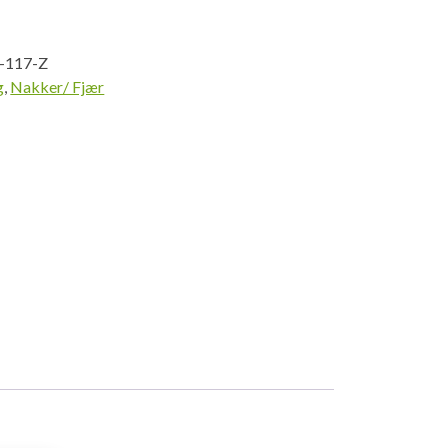
-117-Z
g
,
Nakker/ Fjær