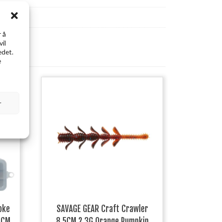
 å
vil
edet.
e
r
oke
SAVAGE GEAR Craft Crawler
.1CM
8.5CM 2.3G Orange Pumpkin