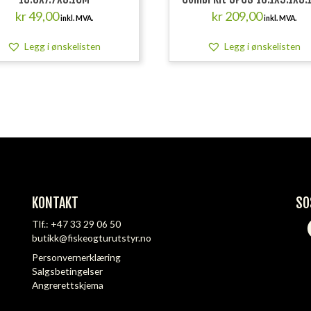
kr
49,00
kr
209,00
inkl. MVA.
inkl. MVA.
Legg i ønskelisten
Legg i ønskelisten
KONTAKT
SO
Tlf.:
+47 33 29 06 50
butikk@fiskeogturutstyr.no
Personvernerklæring
Salgsbetingelser
Angrerettskjema