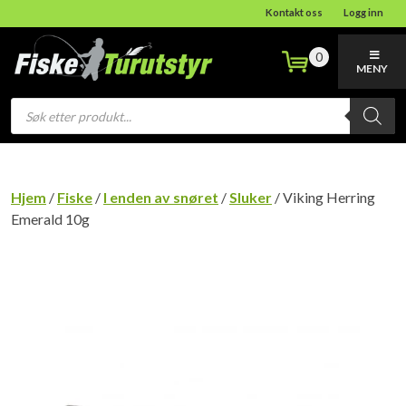
Kontakt oss
Logg inn
0
MENY
Products
search
Hjem
/
Fiske
/
I enden av snøret
/
Sluker
/ Viking Herring
Emerald 10g