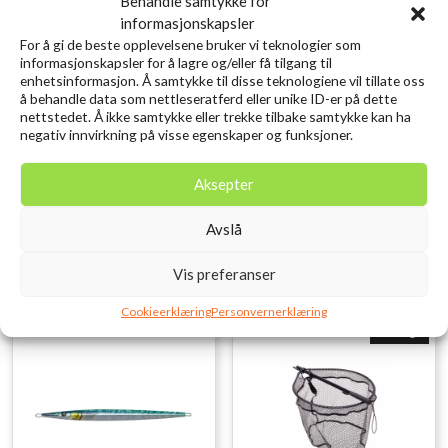
Behandle samtykke for
informasjonskapsler
For å gi de beste opplevelsene bruker vi teknologier som
informasjonskapsler for å lagre og/eller få tilgang til
enhetsinformasjon. Å samtykke til disse teknologiene vil tillate oss
å behandle data som nettleseratferd eller unike ID-er på dette
SAVAGE GEAR Craft
SAVAGE GEAR LB Cannibal
nettstedet. Å ikke samtykke eller trekke tilbake samtykke kan ha
Crawler 8.5CM 2.3G
Shad 6.8cm 3g Red Head
negativ innvirkning på visse egenskaper og funksjoner.
kr
10,00
Motoroil UV 8PCS
inkl. MVA.
kr
79,00
Aksepter
inkl. MVA.
Legg i ønskelisten
Legg i ønskelisten
Avslå
Vis preferanser
Cookieerklæring
Personvernerklæring
Utsolgt