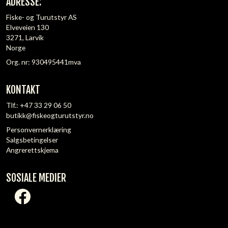
ADRESSE:
Fiske- og Turutstyr AS
Elveveien 130
3271, Larvik
Norge
Org. nr: 930495441mva
KONTAKT
Tlf.:
+47 33 29 06 50
butikk@fiskeogturutstyr.no
Personvernerklæring
Salgsbetingelser
Angrerettskjema
SOSIALE MEDIER